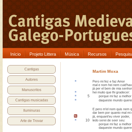
Início
Projeto Littera
Música
Recursos
Pesquis
Cantigas
Martim Moxa
Autores
Pero
mi fez e faz Amor
mal e nom hei nem cuid'hav
já per el bem de mia senhor
Manuscritos
hei muito que lhi
gradecer
:
5
porque mi faz a melho
Cantigas musicadas
daqueste
mundo quere
E pero m'el nom quis nem 
Iluminuras
dar bem por quanto mal mi 
já, enquant'eu
viver poder
,
10
ledo
serei de seer seu:
Arte de Trovar
porque mi faz a melhor
daqueste mundo querer