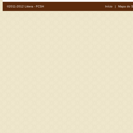
©2011-2012 Littera - FCSH
Início
|
Mapa do S