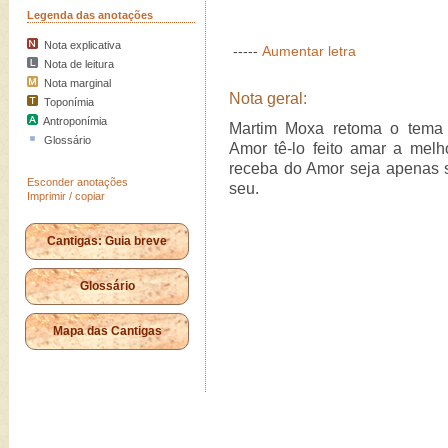
Legenda das anotações
Nota explicativa
-----
Aumentar letra
Nota de leitura
Nota marginal
Nota geral:
Toponímia
Antroponímia
Martim Moxa retoma o tem
Glossário
Amor tê-lo feito amar a me
receba do Amor seja apenas s
Esconder anotações
seu.
Imprimir / copiar
Cantigas: Guia breve
Glossário
Mapa das Cantigas