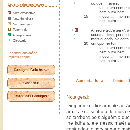
do que mi
avém
:
Legenda das anotações
u mesura nem merc
nem outro bem,
Nota explicativa
mesur'a mi nem mer
15
Nota de leitura
nem outra rem.
Nota marginal
Toponímia
Am'eu e trob'e
sérvi'
,
a
aquesta
dona, por seu
Antroponímia
mais quando lh'a
coita
Glossário
em que me tem:
20
u mesura nem merc
nem outro bem,
Esconder anotações
mesur'a mi nem mer
Imprimir / copiar
nem outra rem.
Cantigas: Guia breve
-----
Aumentar letra
-----
Diminuir 
Glossário
Mapa das Cantigas
Nota geral:
Dirigindo-se diretamente ao Am
amar a sua senhora, formosa e
se também: pois alguém a que
lhe falha a ele nessa matéria
cantando-a e servindo-a o mai