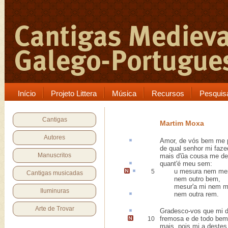
Início
Projeto Littera
Música
Recursos
Pesquis
Cantigas
Martim Moxa
Autores
Amor, de vós bem me
de qual senhor mi faz
Manuscritos
mais d'ũa cousa me de
quant'é meu sem
:
u mesura nem m
5
Cantigas musicadas
nem outro bem,
mesur'a mi nem mer
Iluminuras
nem
outra rem
.
Arte de Trovar
Gradesco-vos
que mi d
fremosa e de
todo bem
10
mais, pois mi a destes