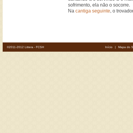
sofrimento, ela não o socorre.
Na
cantiga seguinte
, o trovad
©2011-2012 Littera - FCSH
Início
|
Mapa do S