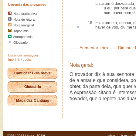
E razom é desvairada,
Legenda das anotações
u eu, por bem que v
nom haver bem de v
Nota explicativa
Nota de leitura
E razom era, senhor, 
15
Nota marginal
haver de vós, d'
u
me t
Toponímia
Antroponímia
Glossário
-----
Aumentar letra
-----
Diminuir 
Esconder anotações
Imprimir / copiar
Nota geral:
Cantigas: Guia breve
O trovador diz à sua senhora
de a amar e que considera, po
obter, da parte dela, qualquer
Glossário
A expressão citada é interess
trovador, que a repete nas duas
Mapa das Cantigas
©2011-2012 Littera - FCSH
Início
|
Mapa do S