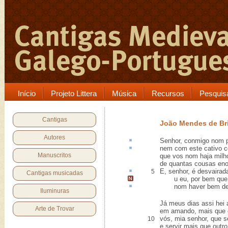
Início
Projeto Littera
Música
Recursos
Pesquis
Cantigas
João Mendes de Bri
Autores
Senhor, conmigo nom 
nem com este
cativo
c
Manuscritos
que vos nom haja milho
de quantas cousas en
E, senhor, é desvaira
5
Cantigas musicadas
u eu, por bem que
nom haver bem de
Iluminuras
Já meus dias assi hei 
Arte de Trovar
em amando, mais que 
vós, mia senhor, que 
10
e servir mais que outro