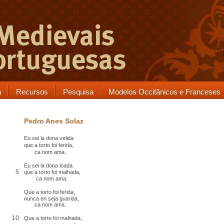
a
Recursos
Pesquisa
Modelos Occitânicos e Franceses
Pedro Anes Solaz
Eu
sei
la dona
velida
que
a torto
foi ferida
,
ca
nom ama.
Eu sei la dona
loada
5
que a torto foi malhada,
ca nom ama.
Que a torto foi ferida
,
nunca en seja guarida,
ca nom ama.
10
Que a torto foi malhada,