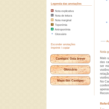
Legenda das anotações
Nota explicativa
Nota de leitura
Nota marginal
Toponímia
Antroponímia
Glossário
-----
Au
Esconder anotações
Imprimir / copiar
Nota g
Mais u
Cantigas: Guia breve
das ca
ser ma
Glossário
violên
relaçã
violên
Mapa das Cantigas
No Can
confi
apenas
Recons
Refer
1