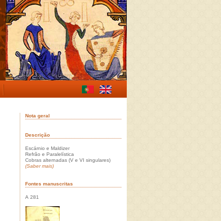
Nota geral
Descrição
Escárnio e Maldizer
Refrão e Paralelística
Cobras alternadas (V e VI singulares)
(Saber mais)
Fontes manuscritas
A 281