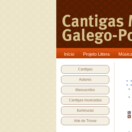
Início
Projeto Littera
Músic
Cantigas
Autores
Manuscritos
Cantigas musicadas
Iluminuras
Arte de Trovar