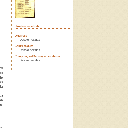
Versões musicais
Originais
Desconhecidas
Contrafactum
Desconhecidas
Composição/Recriação moderna
Desconhecidas
os
ce
de
sa
la
ce
he
a.