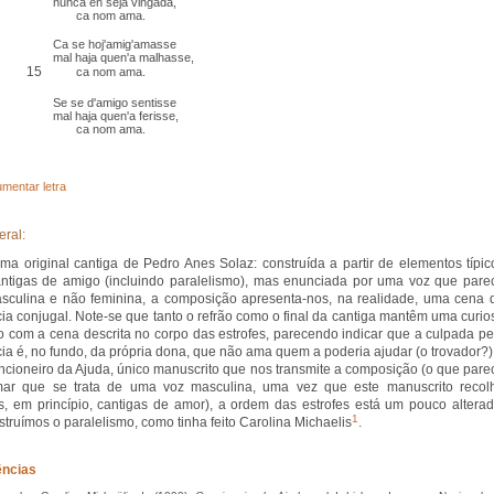
nunca
en
seja vingada,
ca nom ama.
Ca se hoj'amig'amasse
mal haja quen'a malhasse,
15
ca nom ama.
Se se d'amigo
sentisse
mal haja quen'a ferisse,
ca nom ama.
mentar letra
eral:
ma original cantiga de Pedro Anes Solaz: construída a partir de elementos típic
ntigas de amigo (incluindo paralelismo), mas enunciada por uma voz que pare
sculina e não feminina, a composição apresenta-nos, na realidade, uma cena 
cia conjugal. Note-se que tanto o refrão como o final da cantiga mantêm uma curio
o com a cena descrita no corpo das estrofes, parecendo indicar que a culpada pe
cia é, no fundo, da própria dona, que não ama quem a poderia ajudar (o trovador?)
cioneiro da Ajuda, único manuscrito que nos transmite a composição (o que pare
rmar que se trata de uma voz masculina, uma vez que este manuscrito recol
, em princípio, cantigas de amor), a ordem das estrofes está um pouco alterad
1
truímos o paralelismo, como tinha feito Carolina Michaelis
.
ências