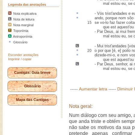
mal estou eu, se o
Legenda das anotações
- Vós trist'andades e 
Nota explicativa
ando, porque nom
sõo 
Nota de leitura
se vo-lo faz fazer coit
15
Nota marginal
que est aquest'ou p
Toponímia
- Par Deus, ai mui fre
mal estou eu, se o
Antroponímia
Glossário
-
Mui trist'andades [vó
o por que [é, e] poilo 
20
dizede-mi-o, e nom vo
Esconder anotações
Imprimir / copiar
que est aquest'ou p
- Par Deus, senhor,
ai 
mal estou eu, se o
Cantigas: Guia breve
Glossário
-----
Aumentar letra
-----
Diminuir 
Mapa das Cantigas
Nota geral:
Num diálogo com seu amigo, a
que anda triste e obtém sempr
não sabe os motivos da sua p
pretende apenas confirm