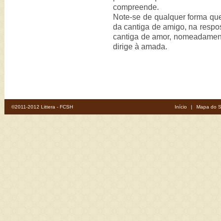
compreende.
Note-se de qualquer forma que,
da cantiga de amigo, na respos
cantiga de amor, nomeadament
dirige à amada.
©2011-2012 Littera - FCSH
Início
|
Mapa do S