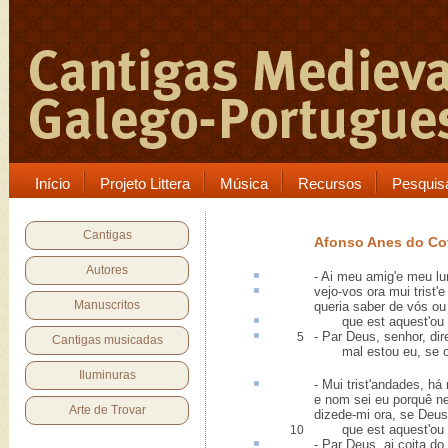
Início
Projeto Littera
Música
Recursos
Pesquis
Cantigas
Afonso Anes do C
Autores
- Ai meu amig'e meu
l
vejo-vos ora mui trist'
Manuscritos
queria saber de vós ou
que est
aquest
'ou
- Par Deus, senhor, di
5
Cantigas musicadas
mal estou eu, se o
Iluminuras
- Mui trist'andades,
há
e nom sei eu porquê n
Arte de Trovar
dizede-mi ora, se Deu
que est aquest'ou p
10
- Par Deus, ai
coita
do 