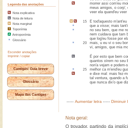
morrer assi com'eu moi
Legenda das anotações
meus amigos,
o corp'
,
veer ela quand'eu veer 
Nota explicativa
Nota de leitura
E tod'aquesto m'ant'eu
15
Nota marginal
que a visse; mais tant'
Toponímia
no seu bem, que me 
nem cuidava que tam 
Antroponímia
que log'eu fosse por el
Glossário
mais,
u
eu vi o seu bo
20
vi, amigos, que mia mo
Esconder anotações
Imprimir / copiar
É por esto que bem co
quantos oírem no seu b
non'a vejam e podem-s
Cantigas: Guia breve
melhor
ca
m'end'eu gua
25
e dixe mal
: mais fez-
tal ventura, quando a fu
Glossário
que nunca dix'o que diz
Mapa das Cantigas
-----
Aumentar letra
-----
Diminuir 
Nota geral:
O trovador, partindo da implí