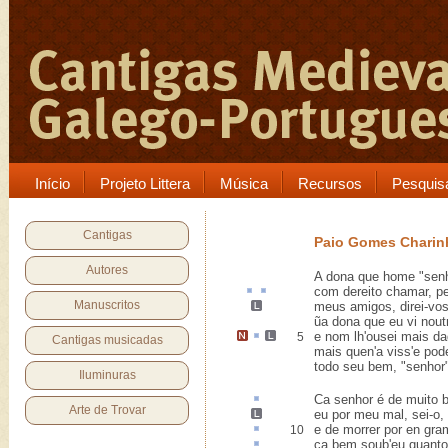
Início
Projeto Littera
Música
Recursos
Pesquis
Cantigas
Paio Gomes Charin
Autores
A dona que home "senh
com
dereito
chamar,
pe
Manuscritos
meus amigos, direi-vo
ũa dona que eu vi noutr
e nom lh'ousei mais
da
5
Cantigas musicadas
mais quen'a viss'e pod
todo seu bem, "senhor
Iluminuras
Ca
senhor é de muito b
Arte de Trovar
eu por
meu mal, sei-o, 
e de morrer
por en
gra
10
ca bem soub'eu quanto