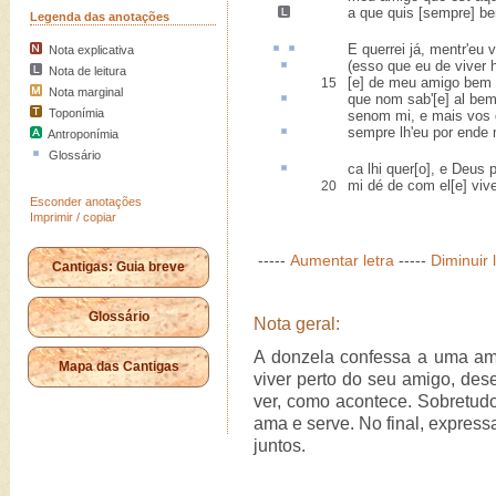
a que quis
[sempre]
be
Legenda das anotações
E
querrei
já,
mentr'
eu v
Nota explicativa
(
esso
que eu de viver h
Nota de leitura
[e] de meu amigo bem 
15
Nota marginal
que nom sab'[e]
al
bem 
Toponímia
senom mi, e mais vos d
sempre lh'eu
por ende
m
Antroponímia
Glossário
ca
lhi quer[o], e Deus 
mi dé de com el[e] vive
20
Esconder anotações
Imprimir / copiar
-----
Aumentar letra
-----
Diminuir 
Cantigas: Guia breve
Glossário
Nota geral:
A donzela confessa a uma am
Mapa das Cantigas
viver perto do seu amigo, des
ver, como acontece. Sobretudo
ama e serve. No final, express
juntos.