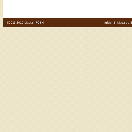
©2011-2012 Littera - FCSH
Início
|
Mapa do S