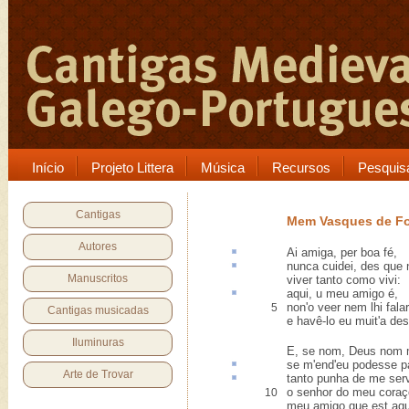
Início
Projeto Littera
Música
Recursos
Pesquis
Cantigas
Mem Vasques de Fo
Autores
Ai amiga,
per boa fé
,
nunca cuidei,
des
que n
Manuscritos
viver tanto como vivi:
aqui,
u
meu amigo é,
non'o veer nem lhi falar
5
Cantigas musicadas
e havê-lo eu muit'a des
Iluminuras
E, se nom, Deus nom 
se m'
end'
eu podesse pa
Arte de Trovar
tanto
punha
de me serv
o senhor do meu cora
10
meu amigo que est aqu