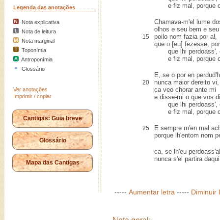
e fiz mal, porque o 
Legenda das anotações
Chamava-m'el lume do
Nota explicativa
olhos e seu bem e seu
Nota de leitura
poilo nom fazia por al,
15
Nota marginal
que o [eu] fezesse, po
Toponímia
que lhi perdoass', e
e fiz mal, porque o 
Antroponímia
Glossário
E, se o por en perdud'h
nunca maior dereito vi,
20
ca veo chorar ante mi
Ver anotações
Imprimir / copiar
e disse-mi o que vos di
que lhi perdoass', e
e fiz mal, porque o 
Cantigas: Guia breve
E sempre m'en mal ach
25
porque lh'entom nom pe
Glossário
ca, se lh'eu perdoass'al
nunca s'el partira daqui
Mapa das Cantigas
-----
Aumentar letra
-----
Diminuir 