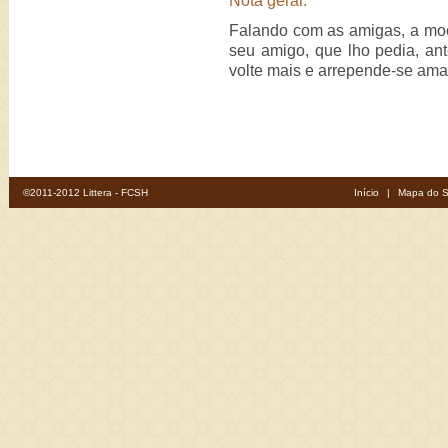
Nota geral:
Falando com as amigas, a moç
seu amigo, que lho pedia, ant
volte mais e arrepende-se am
©2011-2012 Littera - FCSH
Início
|
Mapa do S