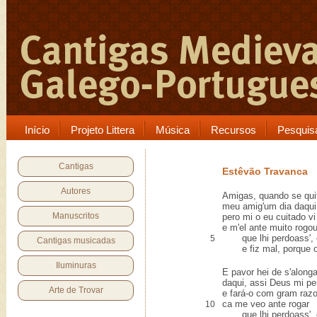
Início
Projeto Littera
Música
Recursos
Pesquis
Cantigas
Estêvão Travanca
Autores
Amigas, quando se qui
meu amig'um dia daqui
Manuscritos
pero mi o eu cuitado vi
e m'el ante muito rogo
que lhi perdoass', e
5
Cantigas musicadas
e fiz mal, porque o 
Iluminuras
E pavor hei de s'alonga
daqui, assi Deus mi p
Arte de Trovar
e fará-o com gram raz
ca me veo ante rogar
10
que lhi perdoass', e