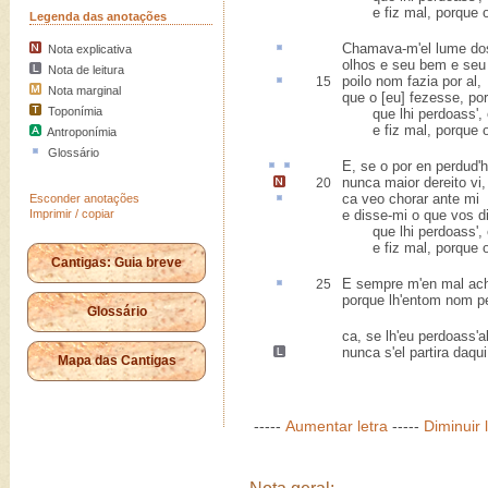
e fiz mal, porque o 
Legenda das anotações
Chamava-m'el
lume
do
Nota explicativa
olhos e seu bem e seu
Nota de leitura
poilo nom fazia por
al
,
15
Nota marginal
que o [eu] fezesse, po
Toponímia
que lhi perdoass', e
e fiz mal, porque o 
Antroponímia
Glossário
E, se o
por en
perdud
'
nunca maior dereito vi
,
20
ca
veo chorar ante mi
Esconder anotações
Imprimir / copiar
e disse-mi o que vos di
que lhi perdoass', e
e fiz mal, porque o 
Cantigas: Guia breve
E sempre m'
en
mal ach
25
porque lh'entom nom pe
Glossário
ca, se lh'eu perdoass'al
nunca s'el partira daqui
Mapa das Cantigas
-----
Aumentar letra
-----
Diminuir 