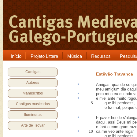
Início
Projeto Littera
Música
Recursos
Pesquis
Cantigas
Estêvão Travanca
Autores
Amigas, quando
se qui
meu amig'um dia daqui
Manuscritos
pero
mi o eu cuitado vi
e m'el
ante
muito rogo
que lhi perdoass', e
5
Cantigas musicadas
e fiz mal, porque o 
Iluminuras
E pavor hei de
s'alonga
daqui, assi Deus mi p
Arte de Trovar
e fará-o com gram raz
ca
me veo ante rogar
10
que lhi perdoass', e