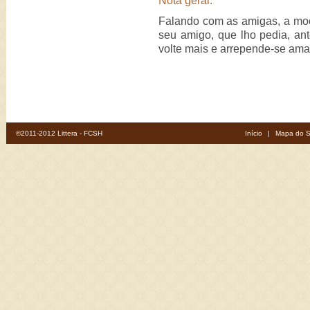
Nota geral:
Falando com as amigas, a moç
seu amigo, que lho pedia, ant
volte mais e arrepende-se am
©2011-2012 Littera - FCSH
Início
|
Mapa do S