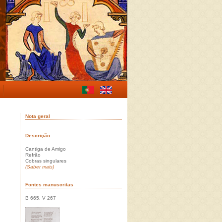
Nota geral
Descrição
Cantiga de Amigo
Refrão
Cobras singulares
(Saber mais)
Fontes manuscritas
B 665, V 267