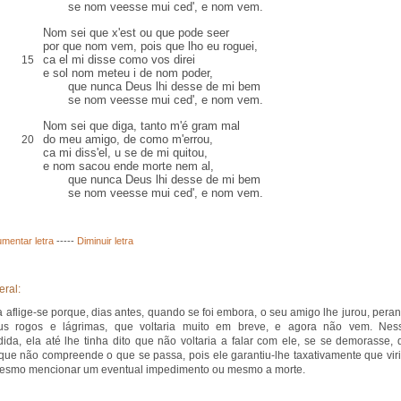
se nom veesse mui ced', e nom vem.
Nom sei que x'est ou que pode seer
por que nom vem, pois que lho eu roguei,
ca
el mi disse como vos direi
15
e sol nom meteu i de nom poder
,
que nunca Deus lhi desse de mi bem
se nom veesse mui ced', e nom vem.
Nom sei que diga, tanto m'é gram mal
do meu amigo, de como
m'errou
,
20
ca mi diss'el,
u
se de mi
quitou
,
e nom sacou ende morte nem al
,
que nunca Deus lhi desse de mi bem
se nom veesse mui ced', e nom vem.
mentar letra
-----
Diminuir letra
eral:
 aflige-se porque, dias antes, quando se foi embora, o seu amigo lhe jurou, peran
us rogos e lágrimas, que voltaria muito em breve, e agora não vem. Nes
ida, ela até lhe tinha dito que não voltaria a falar com ele, se se demorasse, 
ue não compreende o que se passa, pois ele garantiu-lhe taxativamente que viri
esmo mencionar um eventual impedimento ou mesmo a morte.