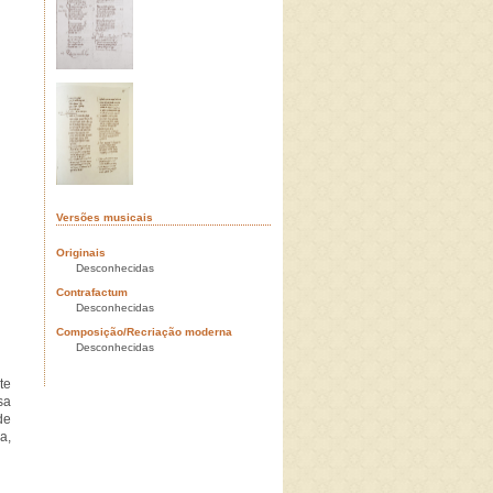
Versões musicais
Originais
Desconhecidas
Contrafactum
Desconhecidas
Composição/Recriação moderna
Desconhecidas
te
sa
de
a,