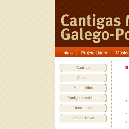
Início
Projeto Littera
Músic
Cantigas
Autores
Manuscritos
Cantigas musicadas
Iluminuras
Arte de Trovar