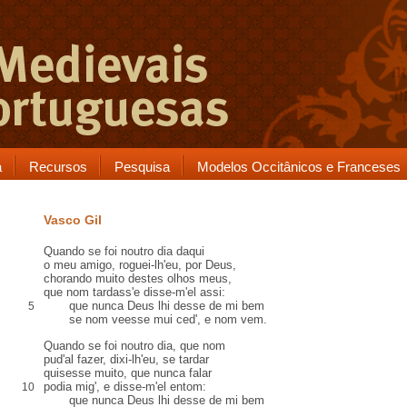
a
Recursos
Pesquisa
Modelos Occitânicos e Franceses
Vasco Gil
Quando se foi noutro dia daqui
o meu amigo, roguei-lh'eu, por Deus,
chorando muito destes olhos meus,
que nom tardass'e disse-m'el assi:
que nunca Deus lhi desse de mi bem
5
se nom veesse mui
ced'
, e nom vem.
Quando se foi noutro dia, que nom
pud'
al
fazer, dixi-lh'eu, se tardar
quisesse muito, que nunca falar
podia
mig'
, e disse-m'el entom:
10
que nunca Deus lhi desse de mi bem