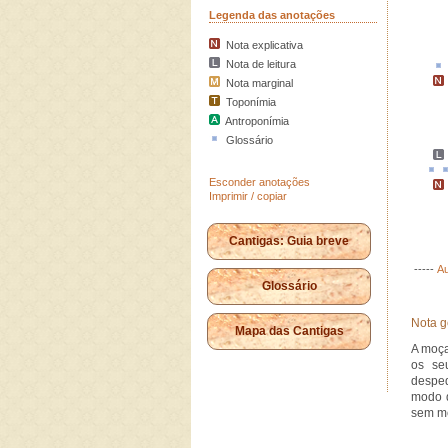
Legenda das anotações
Nota explicativa
Nota de leitura
Nota marginal
Toponímia
Antroponímia
Glossário
Esconder anotações
Imprimir / copiar
Cantigas: Guia breve
-----
Au
Glossário
Nota g
Mapa das Cantigas
A moça
os se
desped
modo q
sem m