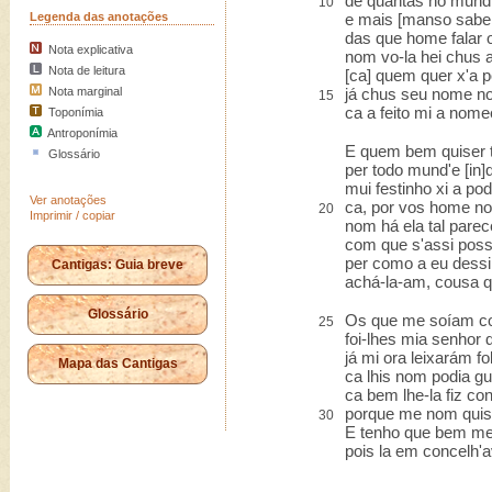
de quantas no mund'
10
Legenda das anotações
e mais [manso sabe 
das que home falar o
Nota explicativa
nom vo-la hei chus a
Nota de leitura
[ca] quem quer x'a p
Nota marginal
já chus seu nome no
15
ca a feito mi a nome
Toponímia
Antroponímia
E quem bem quiser t
Glossário
per todo mund'e [in]q
mui festinho xi a pod
Ver anotações
ca, por vos home no
20
Imprimir / copiar
nom há ela tal parec
com que s'assi pos
per como a eu dessi
Cantigas: Guia breve
achá-la-am, cousa q
Glossário
Os que me soíam co
25
foi-lhes mia senhor 
já mi ora leixarám fo
Mapa das Cantigas
ca lhis nom podia gua
ca bem lhe-la fiz co
porque me nom quis
30
E tenho que bem me 
pois la em concelh'a