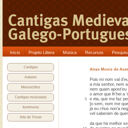
Início
Projeto Littera
Música
Recursos
Pesquis
Cantigas
Airas Moniz de As
Autores
Pois mi nom val d'e
a mia senhor, nem a 
Manuscritos
nem quam apost'eu 
o amor que lh'hei a '
Cantigas musicadas
e ela, que me faz pe
5
[o sem, nom me quer 
Iluminuras
já eu chus non'a neg
vel saberám de quem 
Arte de Trovar
da que há melhor s