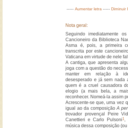
-----
Aumentar letra
-----
Diminuir 
Nota geral:
Seguindo imediatamente o
Cancioneiro da Biblioteca Nac
Asma é, pois, a primeira c
transcrita por este cancionei
Vaticana em virtude de nele falt
A cantiga, que apresenta alg
joga com a questão do necess
manter em relação à ide
desesperado e já sem nada a 
quem é a cruel causadora d
elogio (a mais bela, a mai
reconhecer. Nomeá-la assim pu
Acrescente-se que, uma vez q
igual ao da composição
A per
trovador provençal Peire V
1
Canettieri e Carlo Pulsoni
,
música dessa composição (ou 