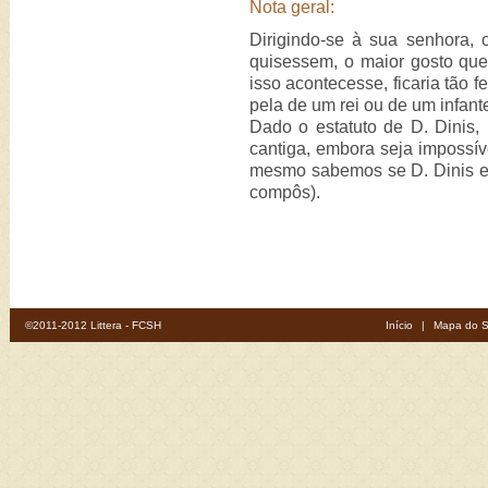
Nota geral:
Dirigindo-se à sua senhora, 
quisessem, o maior gosto que 
isso acontecesse, ficaria tão 
pela de um rei ou de um infant
Dado o estatuto de D. Dinis,
cantiga, embora seja impossí
mesmo sabemos se D. Dinis era
compôs).
©2011-2012 Littera - FCSH
Início
|
Mapa do S