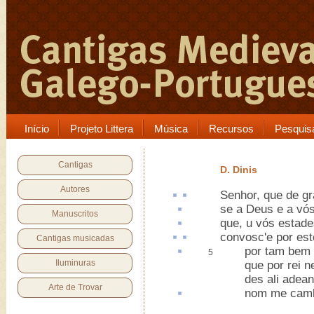
Início
Projeto Littera
Música
Recursos
Pesquis
Cantigas
D. Dinis
Autores
Senhor, que
de gr
se a Deus e a vó
Manuscritos
que,
u
vós estade
convosc'e por
est
Cantigas musicadas
por tam
bem 
5
Iluminuras
que por rei ne
des ali adean
Arte de Trovar
nom me
camb