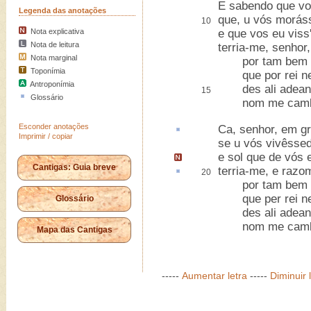
E sabendo que vo
Legenda das anotações
que, u vós morás
10
Nota explicativa
e que vos eu viss
Nota de leitura
terria-me, senhor,
Nota marginal
por tam bem a
Toponímia
que por rei ne
Antroponímia
des ali adean
15
Glossário
nom me cambi
Esconder anotações
Ca
, senhor, em g
Imprimir / copiar
se u vós vivêsse
e sol que de vós 
Cantigas: Guia breve
terria-me, e
razom
20
por tam bem a
que per rei ne
Glossário
des ali adean
nom me cambi
Mapa das Cantigas
-----
Aumentar letra
-----
Diminuir 