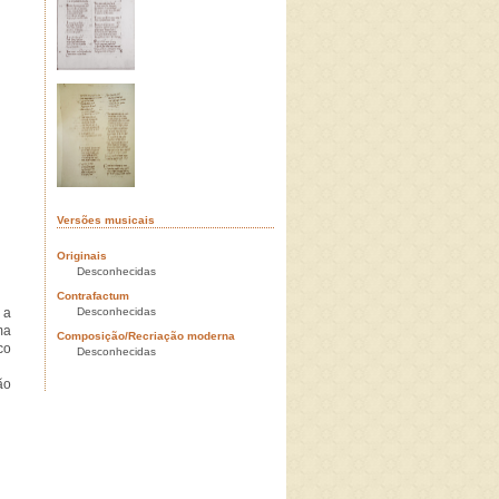
Versões musicais
Originais
Desconhecidas
Contrafactum
 a
Desconhecidas
ma
Composição/Recriação moderna
co
Desconhecidas
ão