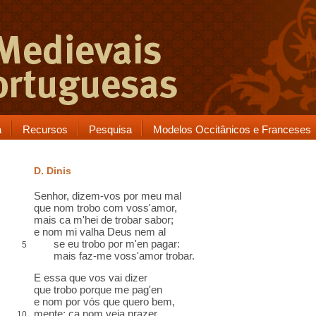
a
Recursos
Pesquisa
Modelos Occitânicos e Franceses
D. Dinis
Senhor, dizem-vos
por meu mal
que nom trobo com voss'amor,
mais ca m'hei de trobar sabor
;
e nom mi valha Deus nem
al
se eu trobo por m'en pagar
:
5
mais
faz-me voss'amor trobar.
E essa que vos vai dizer
que trobo porque me pag'
en
e nom por vós que quero bem,
mente;
ca
nom veja prazer,
10