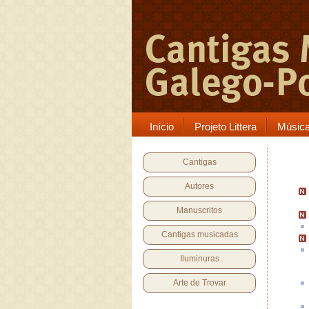
Início
Projeto Littera
Músic
Cantigas
Autores
Manuscritos
Cantigas musicadas
Iluminuras
Arte de Trovar