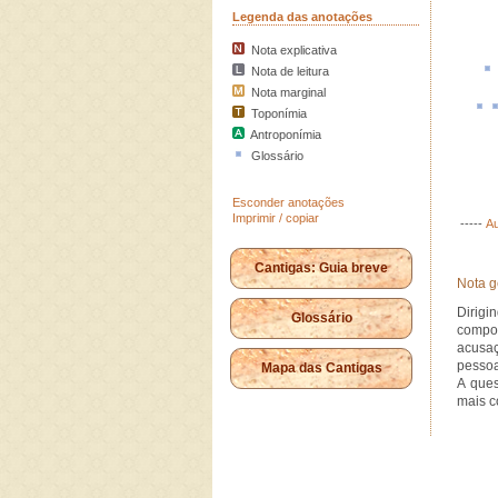
Legenda das anotações
Nota explicativa
Nota de leitura
Nota marginal
Toponímia
Antroponímia
Glossário
Esconder anotações
Imprimir / copiar
-----
Au
Cantigas: Guia breve
Nota g
Dirigi
Glossário
compo
acusaç
pessoal
Mapa das Cantigas
A ques
mais c