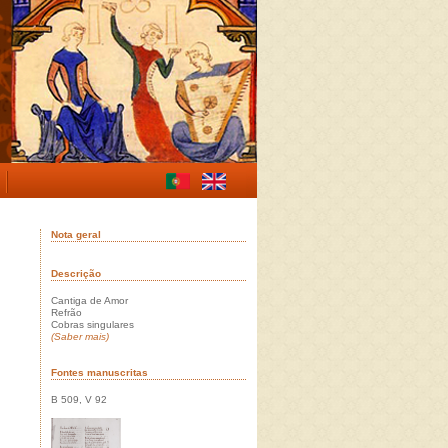
Nota geral
Descrição
Cantiga de Amor
Refrão
Cobras singulares
(Saber mais)
Fontes manuscritas
B 509, V 92