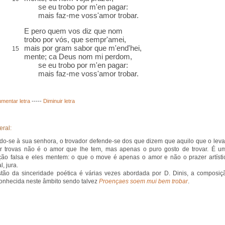
se eu trobo por m'en pagar:
mais faz-me voss'amor trobar.
E
pero
quem vos diz que nom
trobo por vós, que sempr'amei,
mais por gram
sabor
que m'
end'
hei,
15
mente; ca Deus nom mi perdom,
se eu trobo por m'en pagar:
mais faz-me voss'amor trobar.
mentar letra
-----
Diminuir letra
eral:
ndo-se à sua senhora, o trovador defende-se dos que dizem que aquilo que o leva
r trovas não é o amor que lhe tem, mas apenas o puro gosto de trovar. É u
ão falsa e eles mentem: o que o move é apenas o amor e não o prazer artísti
, jura.
tão da sinceridade poética é várias vezes abordada por D. Dinis, a composiç
onhecida neste âmbito sendo talvez
Proençaes soem mui bem trobar
.