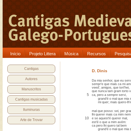
Início
Projeto Littera
Música
Recursos
Pesquis
Cantigas
D. Dinis
Autores
Da mia senhor, que eu serv
sempr'e que mais ca mi ame
veed', amigos, que tort'hei,
Manuscritos
que nunca tam gram torto v
5
ca, pero a sempre servi,
grand'é o mal que mia 
Cantigas musicadas
mi quer; mais quero-lh'e
Iluminuras
mal que posso: sei, per gr
lhi querer mais ca mim nem 
10
e se aquest'é querer mal,
Arte de Trovar
est'é o que a mim avém:
ca pero lhi quero tal bem
grand'é o mal que mia 