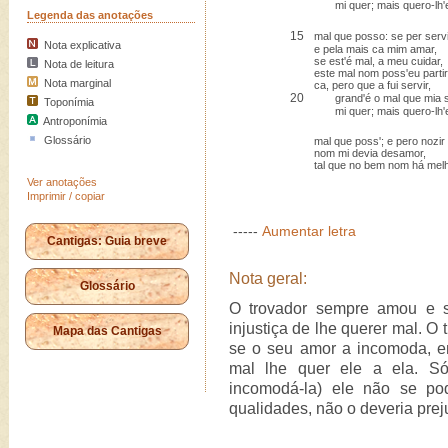
mi quer; mais quero-lh'e
Legenda das anotações
15
mal que posso: se per serv
Nota explicativa
e pela mais ca mim amar,
se est'é mal, a meu cuidar,
Nota de leitura
este mal nom poss'eu partir
Nota marginal
ca, pero que a fui servir,
20
grand'é o mal que mia 
Toponímia
mi quer; mais quero-lh'e
Antroponímia
Glossário
mal que poss'; e pero nozir
nom mi devia desamor,
tal que no bem nom há melh
Ver anotações
Imprimir / copiar
-----
Aumentar letra
Cantigas: Guia breve
Nota geral:
Glossário
O trovador sempre amou e s
injustiça de lhe querer mal. O
Mapa das Cantigas
se o seu amor a incomoda, en
mal lhe quer ele a ela. Só
incomodá-la) ele não se po
qualidades, não o deveria pre