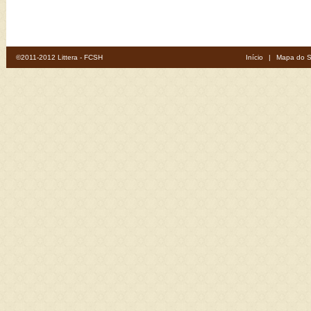
©2011-2012 Littera - FCSH
Início
|
Mapa do S