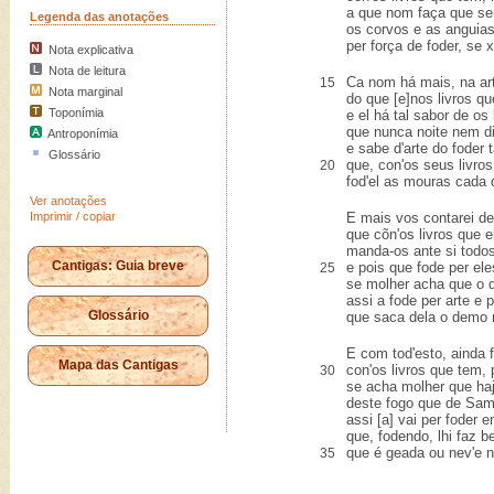
a que nom faça que s
Legenda das anotações
os corvos e as anguia
per força de foder, se x
Nota explicativa
Nota de leitura
Ca nom há mais, na art
15
Nota marginal
do que [e]nos livros qu
Toponímia
e el há tal sabor de os 
que nunca noite nem di
Antroponímia
e sabe d'arte do foder
Glossário
que, con'os seus livros
20
fod'el as mouras cada q
Ver anotações
Imprimir / copiar
E mais vos contarei d
que cõn'os livros que e
manda-os ante si todos
Cantigas: Guia breve
e pois que fode per el
25
se molher acha que o 
assi a fode per arte e 
Glossário
que saca dela o demo 
E com tod'esto, ainda f
Mapa das Cantigas
con'os livros que tem, 
30
se acha molher que haj
deste fogo que de Sam
assi [a] vai per foder e
que, fodendo, lhi faz 
que é geada ou nev'e n
35