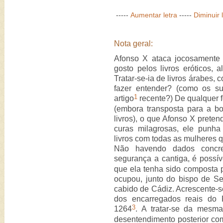
-----
Aumentar letra
-----
Diminuir 
Nota geral:
Afonso X ataca jocosamente
gosto pelos livros eróticos, a
Tratar-se-ia de livros árabes,
fazer entender? (como os s
1
artigo
recente?) De qualquer 
(embora transposta para a bo
livros), o que Afonso X preten
curas milagrosas, ele punh
livros com todas as mulheres 
Não havendo dados concr
segurança a cantiga, é possí
que ela tenha sido composta p
ocupou, junto do bispo de Se
cabido de Cádiz. Acrescente-s
dos encarregados reais do 
3
1264
. A tratar-se da mesm
desentendimento posterior co