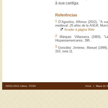
à sua cantiga.
Referências
1
D´Agostino, Alfonso (2012), "A vu
medieval. 25 años de la AHLM
, Murc
Aceder à página Web
2
Márquez Villanueva (1983), “L
Hispanoamericanos
, 395 .
3
González Jiménez, Manuel (1999)
310, nota 11.
©2011-2012 Littera - FCSH
Início
|
Mapa do S