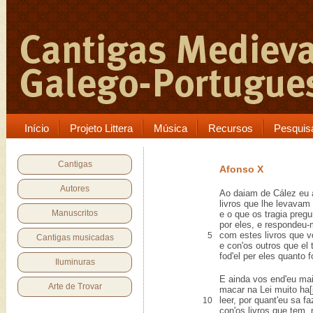
Início
Projeto Littera
Música
Recursos
Pesquis
Cantigas
Afonso X
Autores
Ao daiam de Cález eu 
livros que lhe levavam
Manuscritos
e o que os tragia pregu
por eles, e respondeu-m
com estes livros que v
5
Cantigas musicadas
e con'os outros que el
fod'el per eles quanto f
Iluminuras
E ainda vos end'eu mais
Arte de Trovar
macar na Lei muito ha[
leer, por quant'eu sa f
10
con'os livros que tem,