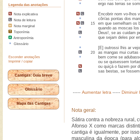
ergo
nas terras se som
Legenda das anotações
Encobrir
nom vo-lhos
v
Nota explicativa
cõn'as pontas dos ma
Nota de leitura
em que semelham
os 
15
Nota marginal
quando as moscas lo
Toponímia
Deus
!, se as cuidam pe
que sejam deles
por e
Antroponímia
Glossário
[E] outrossi lhis
ar
vejo
as mangas mui curtas
20
bem come se
adubas
Esconder anotações
Imprimir / copiar
ou se quisessem torta
ou quiçá o fazem
por d
sas bestas, se fosse
Cantigas: Guia breve
Glossário
-----
Aumentar letra
-----
Diminuir 
Mapa das Cantigas
Nota geral:
Sátira contra a nobreza rural, 
Afonso X como marcas distint
cantiga é igualmente, por i
masculina da época (para algu