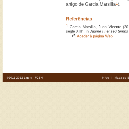
1
artigo de Garcia Marsilla
).
Referências
1
Garcia Marsilla, Juan Vicente (201
segle XIII", in
Jaume I i el seu temps
Aceder à página Web
©2011-2012 Littera - FCSH
Início
|
Mapa do S