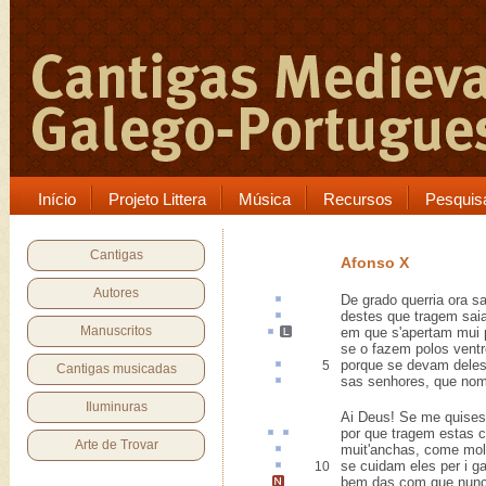
Início
Projeto Littera
Música
Recursos
Pesquis
Cantigas
Afonso X
Autores
De grado
querria ora s
destes que tragem sa
Manuscritos
em que s'apertam mui
se o fazem polos ventr
porque se devam dele
5
Cantigas musicadas
sas senhores, que no
Iluminuras
Ai Deus! Se me quises
por que tragem estas
c
Arte de Trovar
muit'
anchas
, come mol
se cuidam eles
per i
g
10
bem das com que nunc