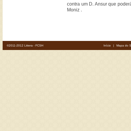
contra um D. Ansur que poder
Moniz .
©2011-2012 Littera - FCSH
Início
|
Mapa do S