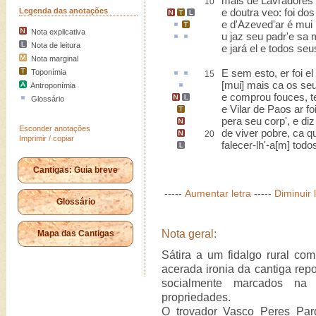
mais de Lavradores 
10
Legenda das anotações
e
doutra veo
: foi dos
e d'
Azeved'
ar
é mui 
Nota explicativa
u
jaz
seu padr'e sa m
Nota de leitura
e jará el e todos seu
Nota marginal
E
sem esto
,
er
foi e
Toponímia
15
[mui] mais
ca
os seu
Antroponímia
e comprou fouces, te
Glossário
e
Vilar de Paos
ar fo
pera seu corp
', e di
Esconder anotações
de viver pobre,
ca qu
20
Imprimir / copiar
falecer-lh'-a[m]
todos
Cantigas: Guia breve
-----
Aumentar letra
-----
Diminuir 
Glossário
Nota geral:
Mapa das Cantigas
Sátira a um fidalgo rural co
acerada ironia da cantiga re
socialmente marcados na
propriedades.
O trovador Vasco Peres Par