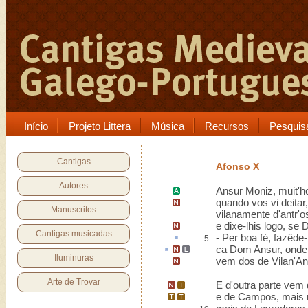
Início
Projeto Littera
Música
Recursos
Pesquis
Cantigas
Afonso X
Autores
Ansur Moniz
, muit'
quando vos vi deitar,
Manuscritos
vilanamente d'antr'o
e dixe-lhis logo,
se 
Cantigas musicadas
-
Per boa fé
, fazêde-
5
ca
Dom Ansur,
onde
Iluminuras
vem dos de
Vilan'A
Arte de Trovar
E d'outra parte vem 
e de
Campos
, mais