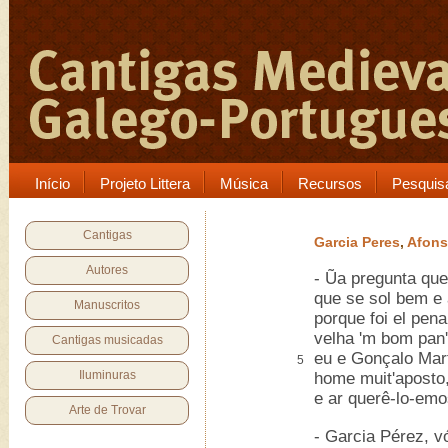
Início
Projeto Littera
Música
Recursos
Pesquis
Cantigas
Garcia Peres
,
Afons
Autores
- Ũa pregunta quer'
que se sol bem e a
Manuscritos
porque foi el pena
velha 'm bom pan'
Cantigas musicadas
eu e Gonçalo Mart
5
Iluminuras
home muit'aposto,
e ar querê-lo-emo
Arte de Trovar
- Garcia Pérez, 