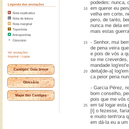
podedes: nunca, de
Legenda das anotações
em querer eu pena
10
Nota explicativa
velha em corte, ne
Nota de leitura
pero, de tanto, be
Nota marginal
nunca me dela em
Toponímia
mais estas guerra
Antroponímia
Glossário
- Senhor, mui bem
15
de pena veira que 
Ver anotações
e pois de vós a q
Imprimir / copiar
se me creverdes, 
mandade log'est'e 
Cantigas: Guia breve
deita[de-a] log'e
20
ca peior pena nun
Glossário
- Garcia Pérez, 
bom conselho, per
Mapa das Cantigas
pois que me vós 
em tal logar esta 
25
[i] o fezesse, fari
e muito tenh'ora 
em dá-la eu a um c