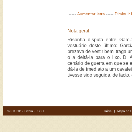
-----
Aumentar letra
-----
Diminuir 
Nota geral:
Risonha disputa entre Garc
vestuário deste último: Gar
prezava de vestir bem, traga u
o a deitá-la para o lixo. D. 
cenário de guerra em que se e
dá-la de imediato a um cavalei
tivesse sido seguida, de facto,
©2011-2012 Littera - FCSH
Início
|
Mapa do S