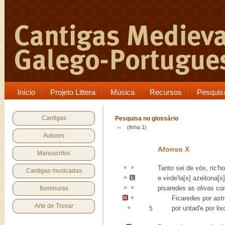
Início
Projeto Littera
Música
Recursos
Pesquis
Cantigas
Pesquisa no glossário
→
(linha 1)
Autores
Afonso X
Manuscritos
Tanto sei de vós,
ric'
Cantigas musicadas
e
virde'la[s] azeitona[s]
pisaredes as
olivas
con
Iluminuras
Ficaredes por
ast
Arte de Trovar
por untad'e por
lix
5