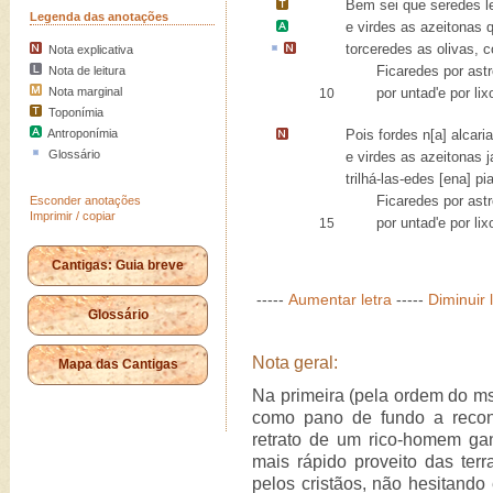
Bem sei que seredes l
Legenda das anotações
e virdes as azeitonas
torceredes
as olivas,
c
Nota explicativa
Ficaredes por astr
Nota de leitura
Nota marginal
por untad'e por lix
10
Toponímia
Antroponímia
Pois fordes n[a] alcari
Glossário
e virdes as azeitonas j
trilhá-las-edes [ena] p
Ficaredes por astr
Esconder anotações
Imprimir / copiar
por untad'e por lix
15
Cantigas: Guia breve
-----
Aumentar letra
-----
Diminuir 
Glossário
Nota geral:
Mapa das Cantigas
Na primeira (pela ordem do ms
como pano de fundo a recon
retrato de um rico-homem gan
mais rápido proveito das ter
pelos cristãos, não hesitando 