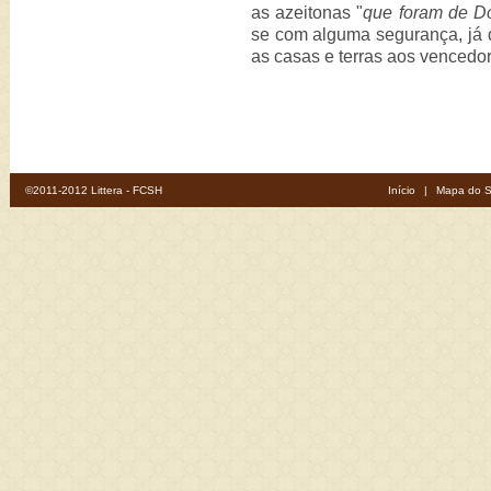
as azeitonas "
que foram de D
se com alguma segurança, já q
as casas e terras aos vencedor
©2011-2012 Littera - FCSH
Início
|
Mapa do S