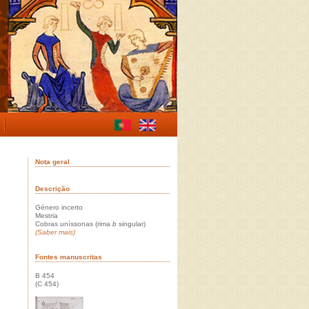
Nota geral
Descrição
Género incerto
Mestria
Cobras uníssonas (rima
b
singular)
(Saber mais)
Fontes manuscritas
B 454
(C 454)