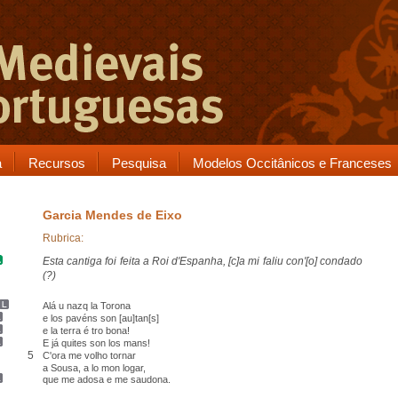
a
Recursos
Pesquisa
Modelos Occitânicos e Franceses
Garcia Mendes de Eixo
Rubrica:
Esta cantiga foi feita
a
Roi d'Espanha
, [c]a mi faliu con'[o] condado
(?)
Alá u nazq la
Torona
e los pavéns son [au]tan[s]
e la terra é
tro
bona!
E já quites son los mans
!
5
C'ora me volho tornar
a
Sousa
, a lo mon logar,
que
me adosa e me saudona
.