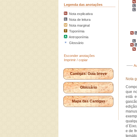
Legenda das anotações
Nota explicativa
Nota de leitura
Nota marginal
Toponímia
Antroponímia
Glossário
Esconder anotações
Imprimir / copiar
-----
Au
Cantigas: Guia breve
Nota g
Compos
Glossário
que no
está e
Mapa das Cantigas
gascão
edição
manusc
exempl
qualqu
d´Eixo,
e de f
temáti