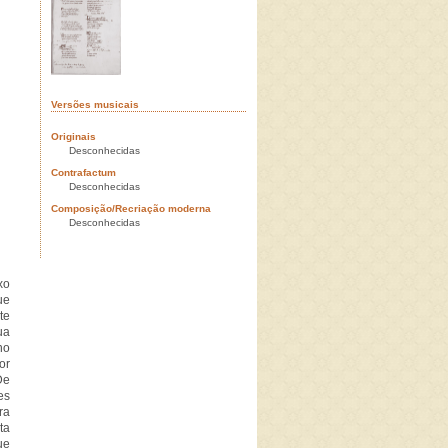
Versões musicais
Originais
Desconhecidas
Contrafactum
Desconhecidas
Composição/Recriação moderna
Desconhecidas
xo
ue
te
ua
no
or
De
es
ra
ta
ue