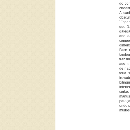
do con
classi
A can
obscur
´Espan
que D.
galega
ano d
compos
dimens
Face 
també
transm
assim,
de não
teria 
trova
bilin
interf
certa
manusc
pareça
onde s
muitos