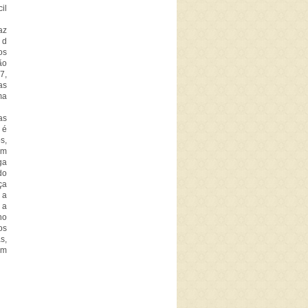
il
az
 d
os
ão
7,
as
ma
as
 é
s,
ém
ga
do
ça
 a
 a
no
os
s,
em