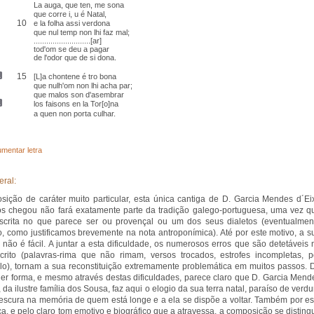
La auga, que ten, me sona
que corre i, u é Natal
,
10
e la folha assi verdona
que nul temp non lhi faz mal;
...........................[ar]
tod'om se deu a pagar
de l'odor que de si dona.
15
[L]a chontene é tro bona
que nulh'om non lhi acha par;
que malos son
d'asembrar
los
faisons
en la Tor[o]na
a quen non porta
culhar
.
mentar letra
eral:
ição de caráter muito particular, esta única cantiga de D. Garcia Mendes d´Ei
s chegou não fará exatamente parte da tradição galego-portuguesa, uma vez q
scrita no que parece ser ou provençal ou um dos seus dialetos (eventualmen
, como justificamos brevemente na nota antroponímica). Até por este motivo, a s
 não é fácil. A juntar a esta dificuldade, os numerosos erros que são detetáveis 
rito (palavras-rima que não rimam, versos trocados, estrofes incompletas, p
o), tornam a sua reconstituição extremamente problemática em muitos passos. 
er forma, e mesmo através destas dificuldades, parece claro que D. Garcia Mend
 da ilustre família dos Sousa, faz aqui o elogio da sua terra natal, paraíso de verdu
rescura na memória de quem está longe e a ela se dispõe a voltar. Também por es
ca, e pelo claro tom emotivo e biográfico que a atravessa, a composição se disting