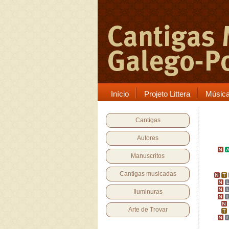
Início
Projeto Littera
Músic
Cantigas
Autores
Manuscritos
Cantigas musicadas
Iluminuras
Arte de Trovar