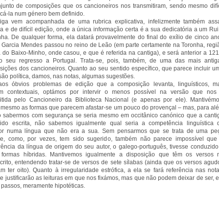
junto de composições que os cancioneiros nos transmitiram, sendo mesmo difíc
ficá-la num género bem definido.
tiga vem acompanhada de uma rubrica explicativa, infelizmente também ass
a e de difícil edição, onde a única informação certa é a sua dedicatória a um Rui
ha. De qualquer forma, ela datará provavelmente do final do exílio de cinco an
 Garcia Mendes passou no reino de Leão (em parte certamente na Toronha, regi
 do Baixo-Minho, onde casou, e que é referida na cantiga), e será anterior a 121
o seu regresso a Portugal. Trata-se, pois, também, de uma das mais antig
ições dos cancioneiros. Quanto ao seu sentido específico, que parece incluir u
ão política, damos, nas notas, algumas sugestões.
aos óbvios problemas de edição que a composição levanta, linguísticos, m
m contextuais, optámos por intervir o menos possível na versão que nos
itida pelo Cancioneiro da Biblioteca Nacional (e apenas por ele). Mantivémo
 mesmo as formas que parecem afastar-se um pouco do provençal – mas, para al
 sabermos com segurança se seria mesmo em occitânico canónico que a canti
sido escrita, não sabemos igualmente qual seria a competência linguística 
dor numa língua que não era a sua. Sem pensarmos que se trata de uma pe
gue, como, por vezes, tem sido sugerido, também não parece impossível que
erência da língua de origem do seu autor, o galego-português, tivesse conduzido
s formas híbridas. Mantivemos igualmente a disposição que têm os versos 
rito, entendendo tratar-se de versos de sete sílabas (ainda que os versos agud
m ter oito). Quanto à irregularidade estrófica, a ela se fará referência nas nota
e justificarão as leituras em que nos fixámos, mas que não podem deixar de ser, 
 passos, meramente hipotéticas.