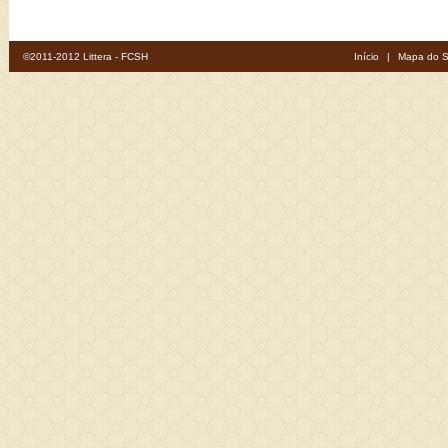
©2011-2012 Littera - FCSH
Início
|
Mapa do S