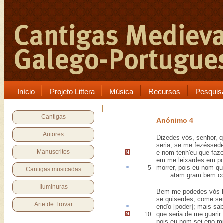
Início
Projeto Littera
Música
Recursos
Pesquis
Cantigas
Anónimo 4
Autores
Dizedes vós, senhor, 
seria, se me fezéssed
Manuscritos
e nom tenh'eu que fa
em me leixardes em p
morrer, pois eu nom q
5
Cantigas musicadas
atam gram bem come
Iluminuras
Bem me podedes vós le
se quiserdes, come se
Arte de Trovar
end'
o [poder]; mais sab
que seria de me guarir
10
pois eu nom sei eno mu