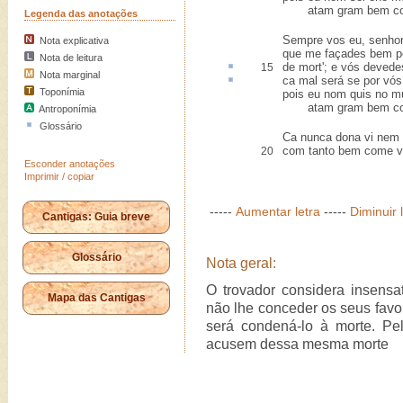
atam gram bem come
Legenda das anotações
Sempre vos eu, senhor
Nota explicativa
que me façades bem po
Nota de leitura
de mort'; e vós deved
15
Nota marginal
ca
mal será se por vós 
Toponímia
pois eu nom quis no mu
atam gram bem come
Antroponímia
Glossário
Ca nunca dona vi nem 
com tanto bem come vó
20
Esconder anotações
Imprimir / copiar
-----
Aumentar letra
-----
Diminuir 
Cantigas: Guia breve
Glossário
Nota geral:
O trovador considera insensa
Mapa das Cantigas
não lhe conceder os seus favor
será condená-lo à morte. Pelo
acusem dessa mesma morte