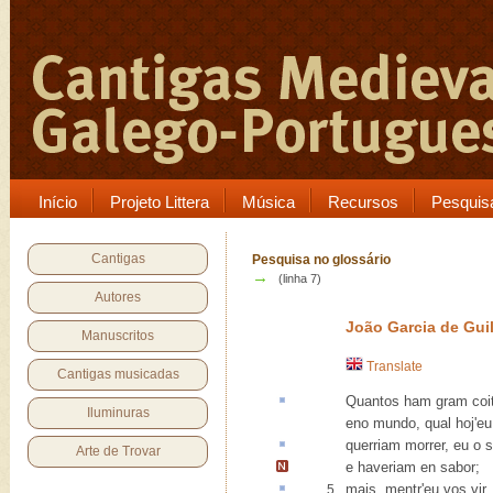
Início
Projeto Littera
Música
Recursos
Pesquis
Cantigas
Pesquisa no glossário
→
(linha 7)
Autores
João Garcia de Gui
Manuscritos
Translate
Cantigas musicadas
Quantos ham gram
coi
Iluminuras
eno mundo, qual hoj'eu
querriam
morrer, eu o s
Arte de Trovar
e haveriam en sabor
;
mais,
mentr
'eu vos vir
5