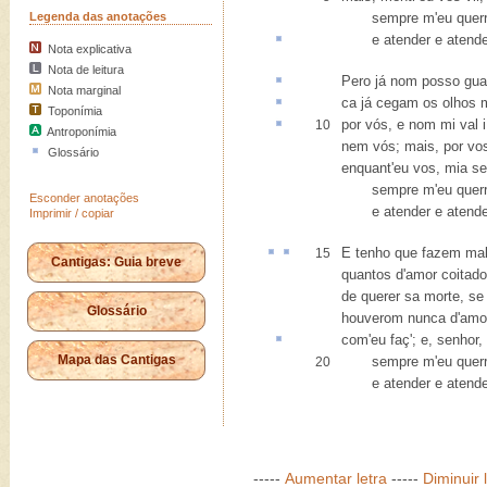
Legenda das anotações
sempre m'eu querri
e
atender
e atende
Nota explicativa
Nota de leitura
Pero já nom posso
guar
Nota marginal
ca
já cegam os olhos
Toponímia
por vós, e nom mi val 
10
Antroponímia
nem vós; mais, por vo
Glossário
enquant'eu vos, mia sen
sempre m'eu querri
Esconder anotações
e atender e atende
Imprimir / copiar
E
tenho
que
fazem ma
15
Cantigas: Guia breve
quantos d'amor coitad
de querer sa morte, s
Glossário
houverom nunca d'amo
com'eu faç'; e, senhor,
Mapa das Cantigas
sempre m'eu querri
20
e atender e atende
-----
Aumentar letra
-----
Diminuir 