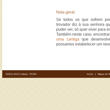
Nota geral:
Se todos os que sofrem po
trovador diz à sua senhora q
puder ver, só quer viver para e
Também neste caso, encontram
uma cantiga
que desenvol
possamos estabelecer um nexo
©2011-2012 Littera - FCSH
Início
|
Mapa do S