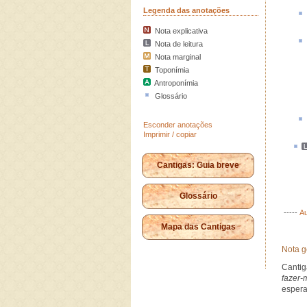
Legenda das anotações
Nota explicativa
Nota de leitura
Nota marginal
Toponímia
Antroponímia
Glossário
Esconder anotações
Imprimir / copiar
Cantigas: Guia breve
Glossário
-----
Au
Mapa das Cantigas
Nota g
Canti
fazer-
espera