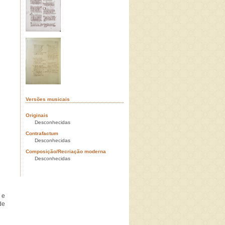
Versões musicais
Originais
Desconhecidas
Contrafactum
Desconhecidas
Composição/Recriação moderna
Desconhecidas
e
de