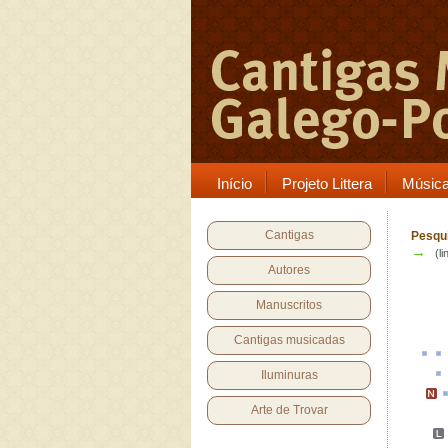
Início
Projeto Littera
Músic
Cantigas
Pesqui
→
(li
Autores
Manuscritos
Cantigas musicadas
Iluminuras
Arte de Trovar