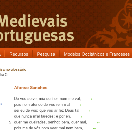
a
Recursos
Pesquisa
Modelos Occitânicos e Franceses
sa no glossário
nha 2)
Afonso Sanches
←
De vos servir, mia senhor, nom me val,
←
pois nom
atendo
de vós
rem
e
al
←
sei eu de vós: que vos
ar
fez Deus tal
←
que
nunca m'al faredes
; e
por en
,
←
quer me queirades, senhor, bem, quer mal,
5
←
pois me de vós nom veer mal nem
bem
,