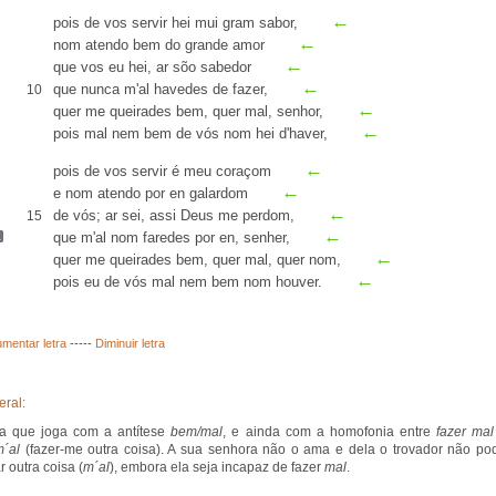
←
pois de vos servir
hei mui gram sabor
,
←
nom atendo bem do grande amor
←
que vos eu hei, ar
sõo sabedor
←
que nunca m'al havedes de fazer,
10
←
quer me queirades bem, quer mal, senhor,
←
pois mal nem bem de vós nom hei d'haver,
←
pois de vos servir é meu coraçom
←
e nom atendo por en
galardom
←
de vós; ar sei, assi Deus me perdom,
15
←
que m'al nom faredes
por en,
senher
,
←
quer me queirades bem, quer mal, quer nom,
←
pois eu de vós mal nem bem nom houver.
mentar letra
-----
Diminuir letra
eral:
ga que joga com a antítese
bem/mal
, e ainda com a homofonia entre
fazer mal
m´al
(fazer-me outra coisa). A sua senhora não o ama e dela o trovador não po
r outra coisa (
m´al
), embora ela seja incapaz de fazer
mal
.