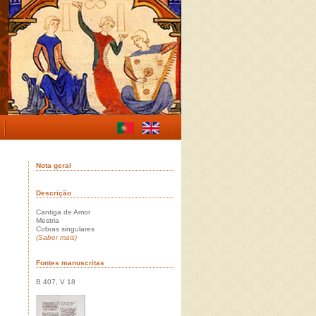
Nota geral
Descrição
Cantiga de Amor
Mestria
Cobras singulares
(Saber mais)
Fontes manuscritas
B 407, V 18