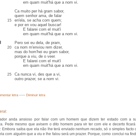
em quam muit'há que a nom vi.
Ca muito
per
há gram sabor
,
quem senhor ama, de falar
en'ela, se acha com quem;
15
e
por en
vou aquel buscar!
E falarei com el muit'i
em quam muit'há que a nom vi.
Pero
sei eu dela,
de pram
,
ca
nom m'enviou
rem
dizer,
20
mas do hom'hei eu gram sabor,
porque a viu, de o veer.
E falarei com el muit'i
em quam muit'há que a nom vi.
Ca nunca vi, des que a vi,
25
outro prazer, se a nom vi.
mentar letra
-----
Diminuir letra
eral:
vador anda ansioso por falar com um homem que dizem ter estado com a s
a. Pede mesmo que avisem o dito homem para vir ter com ele e decerto ficará
. Embora saiba que ela não lhe terá enviado nenhum recado, só o simples facto 
dela com alguém que a viu e lhe falou será um prazer. Porque, como conclui na find