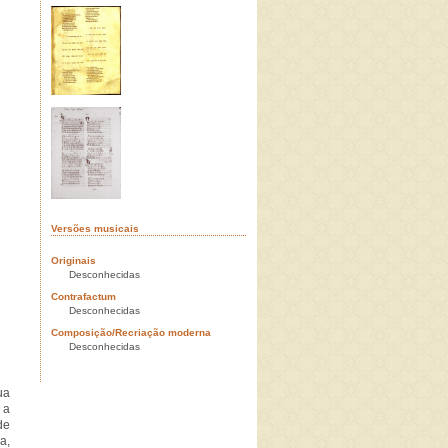
Versões musicais
Originais
Desconhecidas
Contrafactum
Desconhecidas
Composição/Recriação moderna
Desconhecidas
ua
 a
de
a,