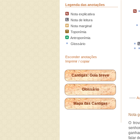
Legenda das anotações
Nota explicativa
Nota de leitura
Nota marginal
Toponímia
Antroponímia
Glossário
Esconder anotações
Imprimir / copiar
Cantigas: Guia breve
Glossário
-----
Au
Mapa das Cantigas
Nota g
O tro
senhor
ganhar
falar 