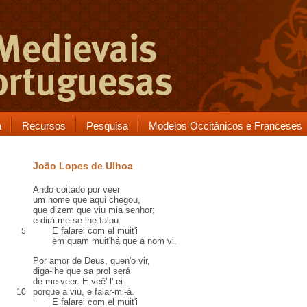
a
Recursos
Pesquisa
Modelos Occitânicos e Franceses
João Lopes de Ulhoa
Ando coitado por veer
um home que aqui chegou,
que dizem que viu mia senhor;
e dirá-me se lhe falou.
E falarei com el muit'i
5
em quam muit'há que a nom vi.
Por
amor de Deus, quen'o vir,
diga-lhe que sa
prol
será
de me veer. E veê'-l'-ei
porque a viu, e falar-mi-á.
10
E falarei com el muit'i