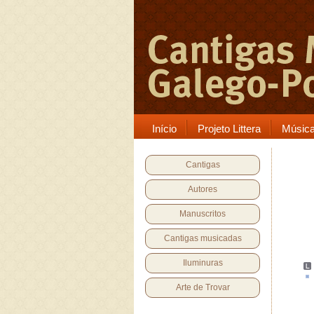
Início
Projeto Littera
Músic
Cantigas
Autores
Manuscritos
Cantigas musicadas
Iluminuras
Arte de Trovar