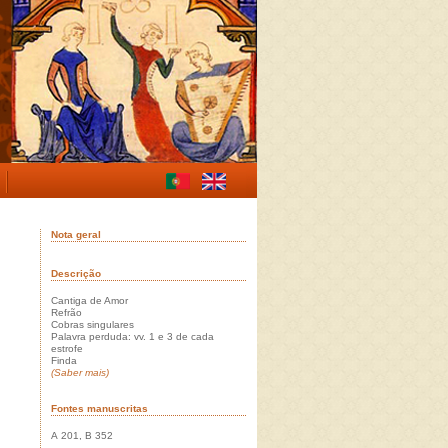
Nota geral
Descrição
Cantiga de Amor
Refrão
Cobras singulares
Palavra perduda: vv. 1 e 3 de cada
estrofe
Finda
(Saber mais)
Fontes manuscritas
A 201, B 352