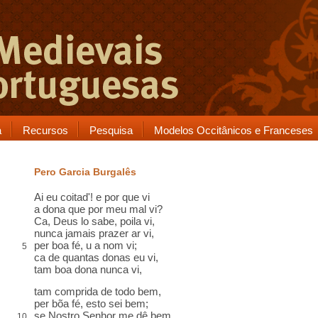
a
Recursos
Pesquisa
Modelos Occitânicos e Franceses
Pero Garcia Burgalês
Ai eu coitad'! e por que vi
a dona que por meu mal vi?
Ca, Deus lo sabe, poila vi,
nunca jamais prazer ar vi,
per boa fé, u a nom vi;
5
ca de quantas donas eu vi,
tam boa dona nunca vi,
tam comprida de todo bem,
per bõa fé, esto sei bem;
se Nostro Senhor me dê bem
10