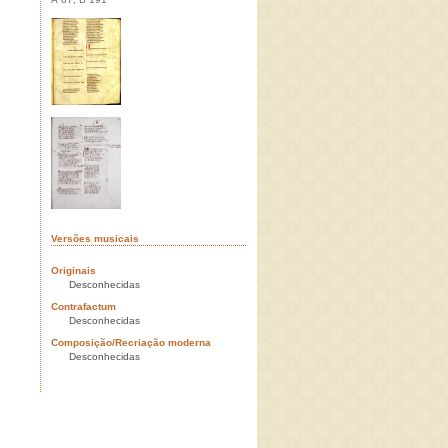
Versões musicais
Originais
Desconhecidas
Contrafactum
Desconhecidas
Composição/Recriação moderna
Desconhecidas