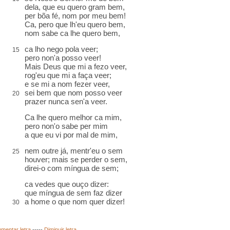
dela, que eu quero gram bem,
per bõa fé, nom por meu bem!
Ca, pero que lh'eu quero bem,
nom sabe ca lhe quero bem,
ca lho nego pola veer;
15
pero non'a posso veer!
Mais Deus que mi a fezo veer,
rog'eu que mi a faça veer;
e se mi a nom fezer veer,
sei bem que nom posso veer
20
prazer nunca sen'a veer.
Ca lhe quero melhor ca mim,
pero non'o sabe per mim
a que eu vi por mal de mim,
nem outre já, mentr'eu o sem
25
houver; mais se perder o sem,
direi-o com míngua de sem;
ca vedes que ouço dizer:
que míngua de sem faz dizer
a home o que nom quer dizer!
30
mentar letra
-----
Diminuir letra