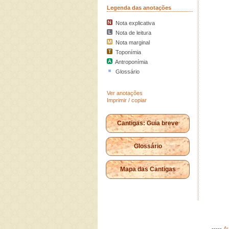
Legenda das anotações
Nota explicativa
Nota de leitura
Nota marginal
Toponímia
Antroponímia
Glossário
Ver anotações
Imprimir / copiar
Cantigas: Guia breve
Glossário
Mapa das Cantigas
-----
Au