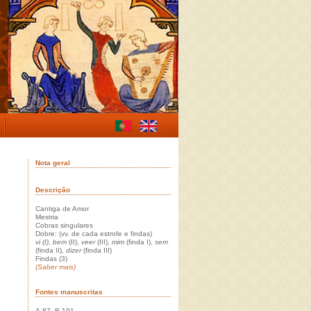
Nota geral
Descrição
Cantiga de Amor
Mestria
Cobras singulares
Dobre: (vv. de cada estrofe e findas)
vi (I)
,
bem
(II),
veer
(III),
mim
(finda I),
sem
(finda II),
dizer
(finda III)
Findas (3)
(Saber mais)
Fontes manuscritas
A 87, B 191