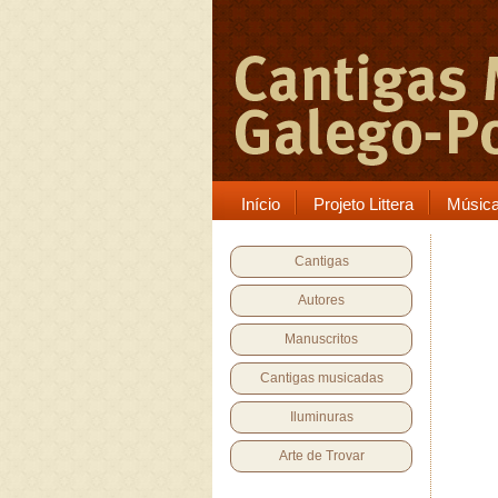
Início
Projeto Littera
Músic
Cantigas
Autores
Manuscritos
Cantigas musicadas
Iluminuras
Arte de Trovar