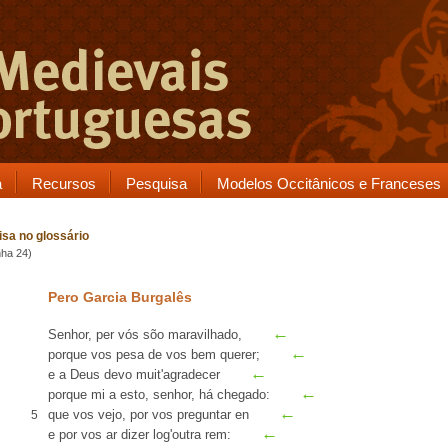
a
Recursos
Pesquisa
Modelos Occitânicos e Franceses
sa no glossário
nha 24)
Pero Garcia Burgalês
←
Senhor, per vós sõo
maravilhado
,
←
porque vos pesa de vos bem querer;
←
e a Deus devo muit'agradecer
←
porque mi a esto, senhor, há chegado
:
←
que vos vejo, por vos preguntar
en
5
←
e por vos
ar
dizer log'outra
rem
: