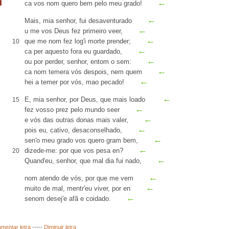
←
ca
vos nom quero bem
pelo meu grado
!
←
Mais, mia senhor, fui desaventurado
←
u
me vos Deus fez primeiro veer,
←
que me nom fez log'i
morte prender
;
10
←
ca per aquesto fora eu guardado,
←
ou por perder, senhor, entom o
sem
:
←
ca nom temera vós despois, nem quem
←
hei a temer por vós,
mao pecado
!
←
E, mia senhor, por Deus, que mais
loado
15
←
fez vosso
prez
pelo mundo seer
←
e vós das outras donas mais valer,
←
pois eu,
cativo
,
desaconselhado
,
←
sen'o meu grado
vos quero gram bem,
←
dizede-me: por que vos pesa
en
?
20
←
Quand'eu, senhor, que mal dia fui nado,
←
nom
atendo
de vós, por que me vem
←
muito de mal,
mentr
'eu viver,
por en
←
senom desej'e
afã
e coidado.
mentar letra
-----
Diminuir letra