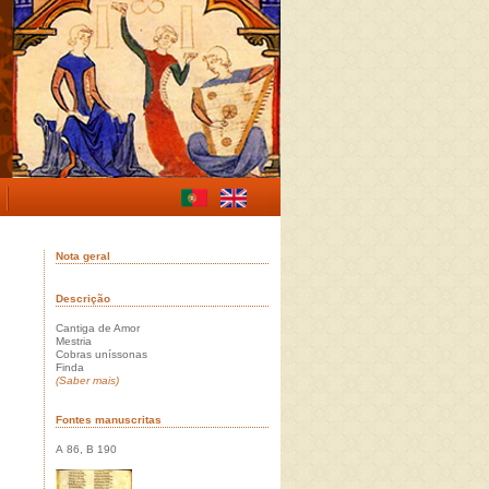
Nota geral
Descrição
Cantiga de Amor
Mestria
Cobras uníssonas
Finda
(Saber mais)
Fontes manuscritas
A 86, B 190