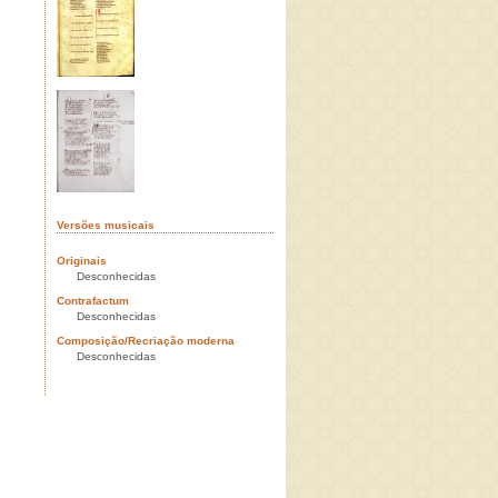
Versões musicais
Originais
Desconhecidas
Contrafactum
Desconhecidas
Composição/Recriação moderna
Desconhecidas