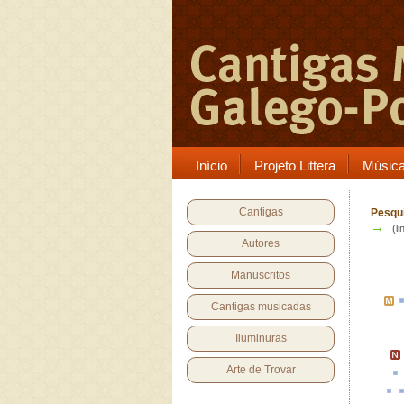
Início
Projeto Littera
Músic
Cantigas
Pesqui
→
(li
Autores
Manuscritos
Cantigas musicadas
Iluminuras
Arte de Trovar