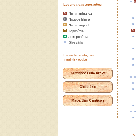
Legenda das anotações
Nota explicativa
Nota de leitura
Nota marginal
Toponímia
Antroponímia
Glossário
Esconder anotações
Imprimir / copiar
Cantigas: Guia breve
Glossário
Mapa das Cantigas
-----
Au