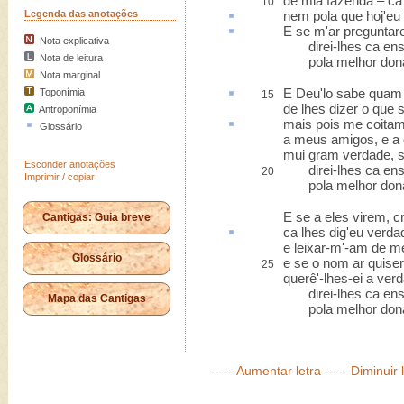
de mia fazenda
– ca
10
Legenda das anotações
nem pola que hoj'eu
E se m
'ar
preguntare
Nota explicativa
direi-lhes ca ens
Nota de leitura
pola melhor dona 
Nota marginal
E Deu'lo sabe qua
Toponímia
15
de lhes dizer o que
Antroponímia
mais pois me
coita
Glossário
a meus amigos, e a 
mui gram verdade, s
Esconder anotações
direi-lhes ca ens
20
Imprimir / copiar
pola melhor dona 
E se a eles virem, 
Cantigas: Guia breve
ca lhes dig'eu verda
e leixar-m'-am de me
Glossário
e se o nom ar quise
25
querê'-lhes-ei a verd
direi-lhes ca ens
Mapa das Cantigas
pola melhor dona 
-----
Aumentar letra
-----
Diminuir 