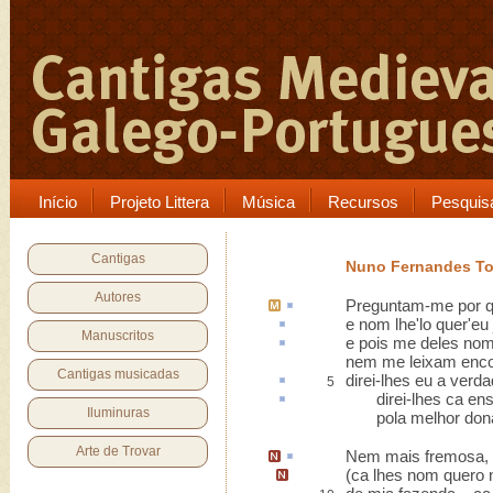
Início
Projeto Littera
Música
Recursos
Pesquis
Cantigas
Nuno Fernandes To
Autores
Preguntam-me por 
e nom lhe'lo quer'eu
Manuscritos
e pois me deles nom
nem me leixam enco
Cantigas musicadas
direi-lhes eu a ver
5
direi-lhes
ca
ens
Iluminuras
pola melhor dona 
Arte de Trovar
Nem mais fremosa, l
(
ca lhes nom quero 