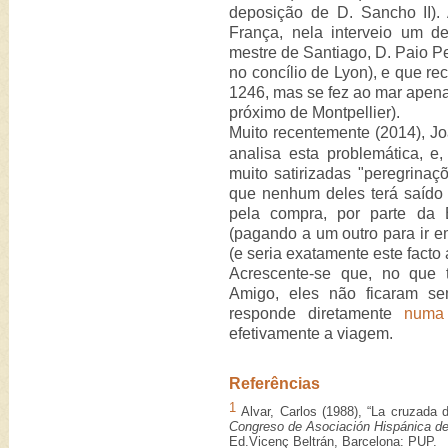
deposição de D. Sancho II).
França, nela interveio um d
mestre de Santiago, D. Paio Pe
no concílio de Lyon), e que re
1246, mas se fez ao mar apena
próximo de Montpellier).
Muito recentemente (2014), J
analisa esta problemática, 
muito satirizadas "peregrinaç
que nenhum deles terá saído 
pela compra, por parte da B
(pagando a um outro para ir em
(e seria exatamente este facto 
Acrescente-se que, no que 
Amigo, eles não ficaram se
responde diretamente
numa
efetivamente a viagem.
Referências
1
Alvar, Carlos (1988), “La cruzada 
Congreso de Asociación Hispánica de
Ed.Vicenç Beltrán, Barcelona: PUP.