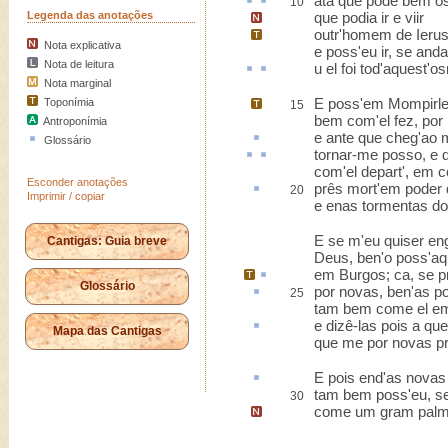
atá
que pôde bem
o
10
Legenda das anotações
que podia ir e viir
outr'homem de
Ieru
Nota explicativa
e poss'eu ir, se and
Nota de leitura
u
el foi tod'
aquest
'os
Nota marginal
E poss'em
Mompirle
Toponímia
15
bem com'el fez, por 
Antroponímia
e
ante
que cheg'ao 
Glossário
tornar-me
posso, e
d
com'el depart', em
Esconder anotações
prês mort
'em poder 
20
Imprimir / copiar
e enas tormentas do
E se m'eu quiser en
Cantigas: Guia breve
Deus, ben'o poss'aq
em
Burgos
;
ca
, se 
Glossário
por novas, ben'as 
25
tam bem come el em
e dizê-las
pois
a que
Mapa das Cantigas
que me por novas pr
E pois
end'
as novas
tam bem poss'eu, se
30
come um gram palme