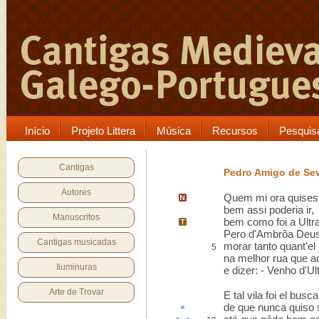
Início
Projeto Littera
Música
Recursos
Pesquis
Cantigas
Pedro Amigo de Sev
Autores
Quem mi ora quise
bem assi poderia ir,
Manuscritos
bem como foi a
Ultr
Pero d'Ambrõa Deus 
Cantigas musicadas
morar tanto quant'e
5
na melhor rua que a
Iluminuras
e dizer: - Venho d'Ul
Arte de Trovar
E tal vila foi el busca
de que nunca
quiso
s