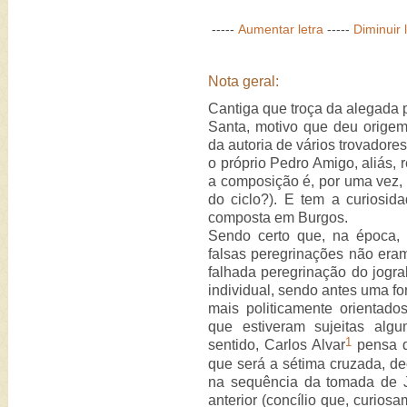
-----
Aumentar letra
-----
Diminuir 
Nota geral:
Cantiga que troça da alegada 
Santa, motivo que deu orige
da autoria de vários trovadores
o próprio Pedro Amigo, aliás,
a composição é, por uma vez, d
do ciclo?). E tem a curiosid
composta em Burgos.
Sendo certo que, na época, 
falsas peregrinações não eram
falhada peregrinação do jogra
individual, sendo antes uma fo
mais politicamente orientado
que estiveram sujeitas alg
1
sentido, Carlos Alvar
pensa q
que será a sétima cruzada, de
na sequência da tomada de 
anterior (concílio que, curios