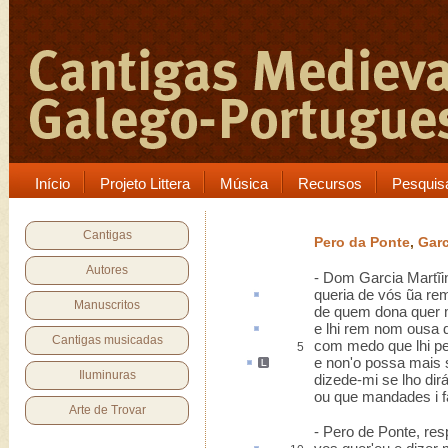
Início
Projeto Littera
Música
Recursos
Pesquis
Cantigas
Pero da Ponte
,
Garc
Autores
- Dom Garcia Martĩi
queria de vós ũa
re
Manuscritos
de quem dona quer 
e lhi
rem nom
ousa d
Cantigas musicadas
com medo que lhi p
5
e non'o
possa
mais
Iluminuras
dizede-mi se lho dirá
ou que mandades i f
Arte de Trovar
- Pero de Ponte, re