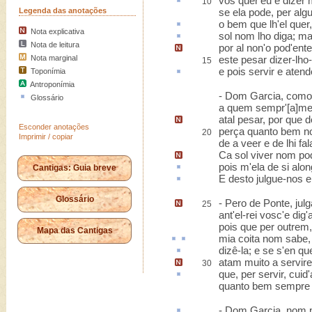
vos quer'eu e dizer
10
Legenda das anotações
se ela pode, per alg
o bem que lh'el quer
Nota explicativa
sol nom
lho diga; ma
Nota de leitura
por al
non'o pod'ente
Nota marginal
este pesar dizer-lho-
15
e pois servir e
atend
Toponímia
Antroponímia
- Dom Garcia, como 
Glossário
a quem sempr'[a]mei
atal pesar,
por que d
Esconder anotações
perça
quanto bem no
20
Imprimir / copiar
de a veer e de lhi fal
Ca sol viver nom po
pois m'ela de si
alon
Cantigas: Guia breve
E
desto
julgue-nos el
Glossário
- Pero de Ponte,
julg
25
ant'el-rei vosc'
e dig'
pois que per outrem
Mapa das Cantigas
mia
coita
nom sabe
dizê-la; e se s
'en
que
atam muito
a servire
30
que, per servir, cuid'
quanto bem sempre 
- Dom Garcia, nom 