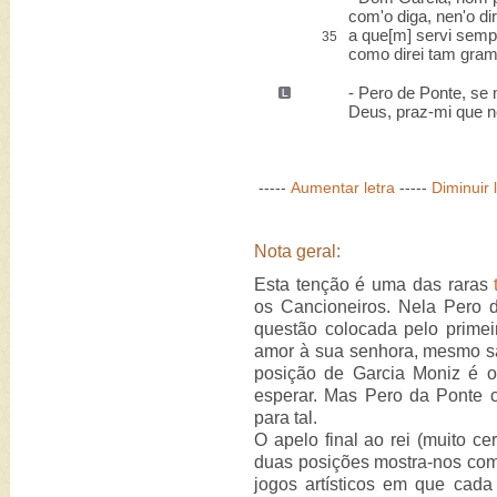
com'o diga, nen'o dir
a que[m] servi semp
35
como direi tam gra
- Pero de Ponte, se
Deus, praz-mi que nos
-----
Aumentar letra
-----
Diminuir 
Nota geral:
Esta tenção é uma das raras
os Cancioneiros. Nela Pero 
questão colocada pelo primei
amor à sua senhora, mesmo sa
posição de Garcia Moniz é ot
esperar. Mas Pero da Ponte 
para tal.
O apelo final ao rei (muito c
duas posições mostra-nos com
jogos artísticos em que cada