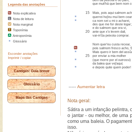
bem da peixota e do pam,
que muit'há que bem nom c
Legenda das anotações
15
Mais, pois aqui salmom ach
Nota explicativa
querrei
hoj'eu mui bem cear
Nota de leitura
ca nom sei
u
mi o acharei,
des que me for deste logar;
Nota marginal
e do salmom que ora vi,
Toponímia
20
ante que x'o levem dali,
vai-m'ũa peixota comprar.
Antroponímia
Glossário
Nom quer'eu custa recear,
pois salmom fresco acho,
S
Mais quero ir bem del
assũ
Esconder anotações
25
por enviar a mia molher
Imprimir / copiar
(que morre por el
outrossi
)
da balea que vej'aqui;
e depois
quite
quem poder!
Cantigas: Guia breve
Glossário
-----
Aumentar letra
Mapa das Cantigas
Nota geral:
Sátira a um infanção pelintra
o jantar - ou melhor, de uma p
como uma baleia. O pagamento
isso.