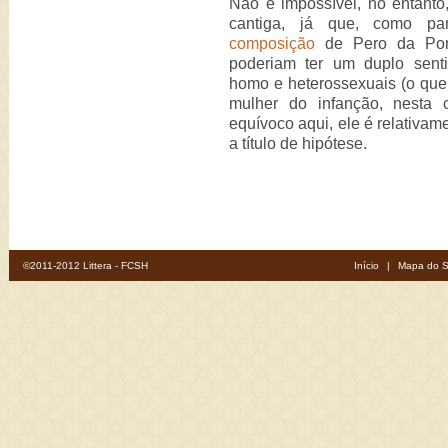
Não é impossível, no entanto
cantiga, já que, como p
composição
de Pero da Pont
poderiam ter um duplo senti
homo e heterossexuais (o que a
mulher do infanção, nesta 
equívoco aqui, ele é relativam
a título de hipótese.
©2011-2012 Littera - FCSH
Início
|
Mapa do S