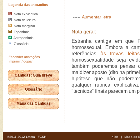
Legenda das anotações
Nota explicativa
-----
Aumentar letra
Nota de leitura
Nota marginal
Nota geral:
Toponímia
Antroponímia
Estranha cantiga em que P
Glossário
homossexual. Embora a canti
referências
às trovas feit
Esconder anotações
homossexualidade seja evid
Imprimir / copiar
também poderemos pensar qu
maldizer aposto (dito na prime
Cantigas: Guia breve
hipótese que não poderemo
qualquer rubrica explicati
Glossário
"técnicos" finais parecem um p
Mapa das Cantigas
©2011-2012 Littera - FCSH
Início
|
Mapa do S