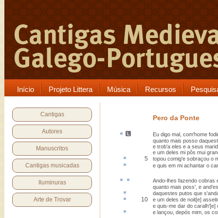
Início
Projeto Littera
Música
Recursos
Pesquis
Cantigas
Pero da Ponte
Autores
Eu digo mal, com'home
fod
quanto mais posso daquest
e trob'a eles e a seus mari
Manuscritos
e um deles mi pôs mui gran
5
topou comig'e
sobraçou
o m
Cantigas musicadas
e quis em mi
achantar
o car
Ando-lhes fazendo
cobras
Iluminuras
quanto mais poss', e and'
daquestes
putos
que s'and
Arte de Trovar
10
e um deles de noit[e]
asseit
e quis-me dar do caralh'[e]
e lançou,
depós
mim, os co