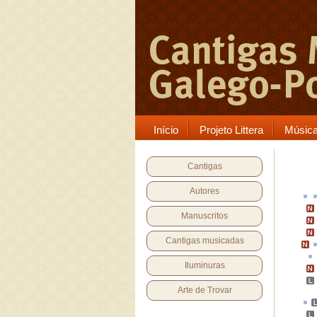
Início
Projeto Littera
Músic
Cantigas
Autores
Manuscritos
Cantigas musicadas
Iluminuras
Arte de Trovar