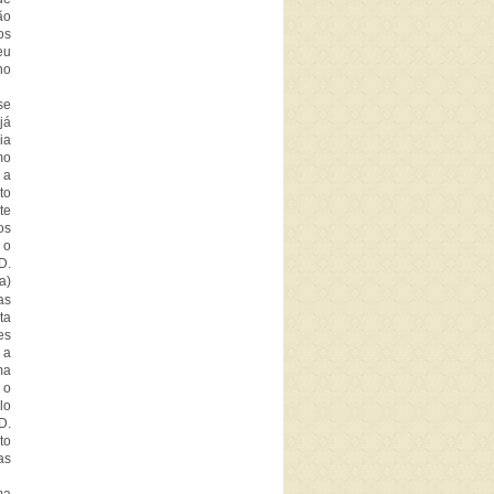
ão
os
eu
no
se
já
ia
mo
 a
to
te
os
 o
D.
a)
as
ta
es
 a
ma
 o
lo
D.
to
as