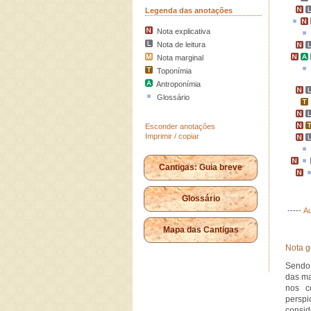
Legenda das anotações
Nota explicativa
Nota de leitura
Nota marginal
Toponímia
Antroponímia
Glossário
Esconder anotações
Imprimir / copiar
Cantigas: Guia breve
Glossário
-----
Au
Mapa das Cantigas
Nota g
Sendo 
das ma
nos c
persp
consid