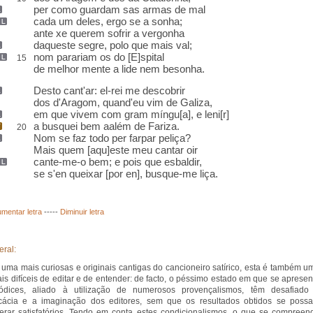
per como guardam
sas armas
de mal
cada um deles,
ergo
se a sonha
;
ante
xe querem sofrir a vergonha
daqueste segre
,
polo
que mais val;
nom parariam os do
[E]spital
15
de melhor mente a lide nem
besonha
.
Desto cant'ar: el-rei me descobrir
dos d'Aragom, quand'eu vim de
Galiza
,
em que vivem com gram
míngu[a],
e leni[r]
a busquei bem aalém de
Fariza
.
20
Nom se faz
todo
per farpar peliça
?
Mais quem [aqu]este meu cantar
oir
cante-me-o bem
;
e
pois
que esbaldir
,
se s'en queixar [
por en
], busque-me liça
.
mentar letra
-----
Diminuir letra
eral:
uma mais curiosas e originais cantigas do cancioneiro satírico, esta é também u
is difíceis de editar e de entender: de facto, o péssimo estado em que se apresen
ódices, aliado à utilização de numerosos provençalismos, têm desafiado
icácia e a imaginação dos editores, sem que os resultados obtidos se poss
erar satisfatórios. Tendo em conta estes condicionalismos, o que se compreen