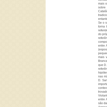
mais o
sobre
Catal
tradic
entant
Se o s
torna 
referi
do pró
referê
compos
entre 
(espo
pequen
mais 
Branca
que D.
referê
hipóte
nas mã
D. Sa
import
contex
trovad
Violan
entre 
são da