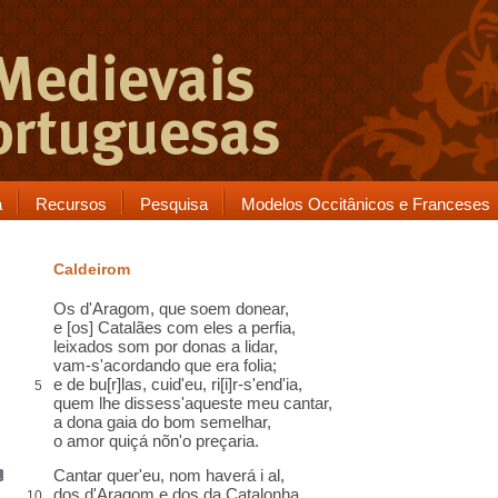
a
Recursos
Pesquisa
Modelos Occitânicos e Franceses
Caldeirom
Os d'Aragom, que
soem
donear
,
e [os] Catalães com eles
a perfia
,
leixados som por donas a lidar
,
vam-s'acordando que era folia
;
e
de bu[r]las
, cuid'eu, ri[i]r-s'
end'
ia,
5
quem lhe dissess'
aqueste
meu cantar,
a
dona gaia
do bom semelhar,
o amor quiçá nõn'o
preçaria.
Cantar
quer'eu,
nom haverá i al
,
dos d'Aragom e dos da Catalonha
,
10