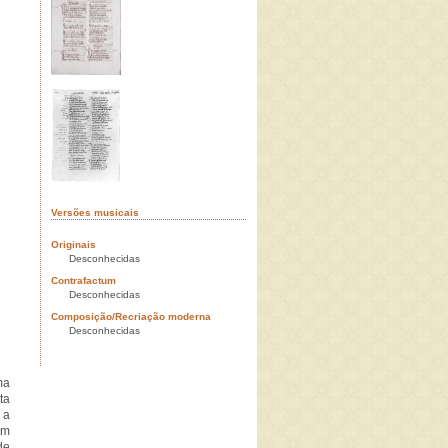
Versões musicais
Originais
Desconhecidas
Contrafactum
Desconhecidas
Composição/Recriação moderna
Desconhecidas
ma
ta
 a
am
de