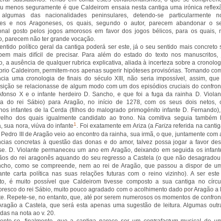
u menos seguramente é que Caldeirom ensaia nesta cantiga uma irónica reflex
 algumas das nacionalidades peninsulares, detendo-se particularmente n
ães e nos Aragoneses, os quais, segundo o autor, parecem abandonar o s
ional gosto pelos jogos amorosos em favor dos jogos bélicos, para os quais, 
o, parecem não ter grande vocação.
entido político geral da cantiga poderá ser este, já o seu sentido mais concreto 
bem mais difícil de precisar. Para além do estado do texto nos manuscritos, 
do, a ausência de qualquer rubrica explicativa, aliada à incerteza sobre a cronolog
prio Caldeirom, permitem-nos apenas sugerir hipóteses provisórias. Tomando co
ncia uma cronologia de finais do século XIII, não seria impossível, assim, que
ição se relacionasse de algum modo com um dos episódios cruciais do confron
Afonso X e o infante herdeiro D. Sancho, e que foi a fuga da rainha D. Violan
sa do rei Sábio) para Aragão, no início de 1278, com os seus dois netos, 
os infantes de la Cerda (filhos do malogrado primogénito infante D. Fernando),
velho dos quais igualmente candidato ao trono. Na comitiva seguia também 
1
, sua nora, viúva do infante
. Foi exatamente em Ariza (a
Fariza
referida na cantig
 Pedro III de Aragão veio ao encontro da rainha, sua irmã, o que, juntamente com 
ncias concretas à questão das donas e do amor, talvez possa jogar a favor des
se. D. Violante permaneceu um ano em Aragão, deixando em seguida os infant
os do rei aragonês aquando do seu regresso a Castela (o que não desagradou
ncho, como se compreende, nem ao rei de Aragão, que passou a dispor de u
ante carta política nas suas relações futuras com o reino vizinho). A ser este
to, é muito possível que Caldeirom tivesse composto a sua cantiga no círcu
oresco do rei Sábio, muito pouco agradado com o acolhimento dado por Aragão a 
te. Repete-se, no entanto, que, até por serem numerosos os momentos de confron
Aragão a Castela, que será esta apenas uma sugestão de leitura. Algumas outr
das na nota ao v. 20.