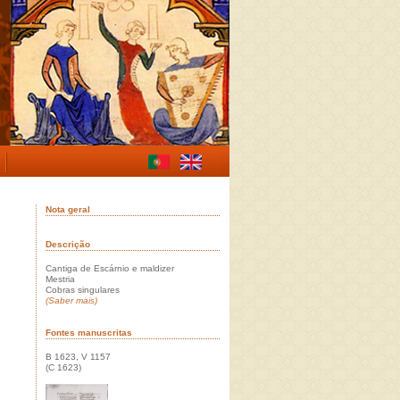
Nota geral
Descrição
Cantiga de Escárnio e maldizer
Mestria
Cobras singulares
(Saber mais)
Fontes manuscritas
B 1623, V 1157
(C 1623)