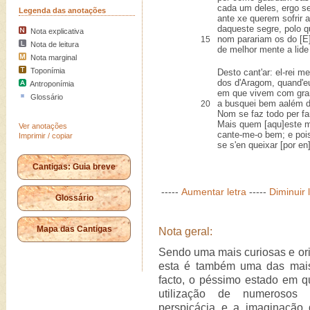
cada um deles, ergo s
Legenda das anotações
ante xe querem sofrir 
daqueste segre, polo q
Nota explicativa
nom parariam os do [E]
15
Nota de leitura
de melhor mente a lid
Nota marginal
Toponímia
Desto cant'ar: el-rei m
dos d'Aragom, quand'e
Antroponímia
em que vivem com gram
Glossário
a busquei bem aalém d
20
Nom se faz todo per fa
Mais quem [aqu]este m
Ver anotações
cante-me-o bem; e pois
Imprimir / copiar
se s'en queixar [por en
Cantigas: Guia breve
-----
Aumentar letra
-----
Diminuir 
Glossário
Mapa das Cantigas
Nota geral:
Sendo uma mais curiosas e orig
esta é também uma das mais 
facto, o péssimo estado em q
utilização de numerosos 
perspicácia e a imaginação 