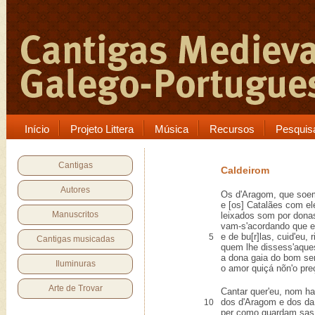
Início
Projeto Littera
Música
Recursos
Pesquis
Cantigas
Caldeirom
Autores
Os d'Aragom, que soe
e [os] Catalães com ele
Manuscritos
leixados som por donas 
vam-s'acordando que er
e de bu[r]las, cuid'eu, ri
5
Cantigas musicadas
quem lhe dissess'aque
a dona gaia do bom se
Iluminuras
o amor quiçá nõn'o preç
Arte de Trovar
Cantar quer'eu, nom hav
dos d'Aragom e dos da
10
per como guardam sas