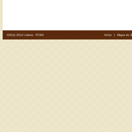
©2011-2012 Littera - FCSH
Início
|
Mapa do S