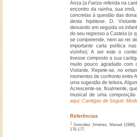
Ariza (a
Fariza
referida na cant
encontro da rainha, sua irmã,
concretas à questão das donas
desta hipótese. D. Viola
deixando em seguida os infan
do seu regresso a Castela (o
se compreende, nem ao rei d
importante carta política n
vizinho). A ser este o cont
tivesse composto a sua cantiga
muito pouco agradado com o
Violante. Repete-se, no enta
momentos de confronto entre A
uma sugestão de leitura. Algum
Acrescente-se, finalmente, qu
musical de uma composição 
aqui: Cantigas de Seguir. Mode
Referências
1
González Jiménez, Manuel (1999)
176-177.