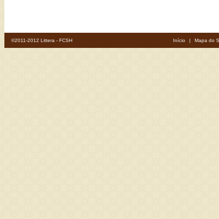
©2011-2012 Littera - FCSH
Início
|
Mapa do S