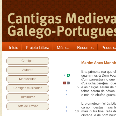
Início
Projeto Littera
Música
Recursos
Pesquis
Cantigas
Martim Anes Marin
Autores
Ena primeira rua que 
guarnir-nos-á
Dom Fo
Manuscritos
d'um pan'estranho que
d'ũa
ucha pere[nal]
que 
e as calças seram de 
5
Cantigas musicadas
feitas seram de névoa 
e nós de
chufas
guarni
Iluminuras
E prometeu-m'el ũa bõ
Arte de Trovar
ca
nom destas maas fei
mais outra bõa, feita 
10
cintada, e de nom pou