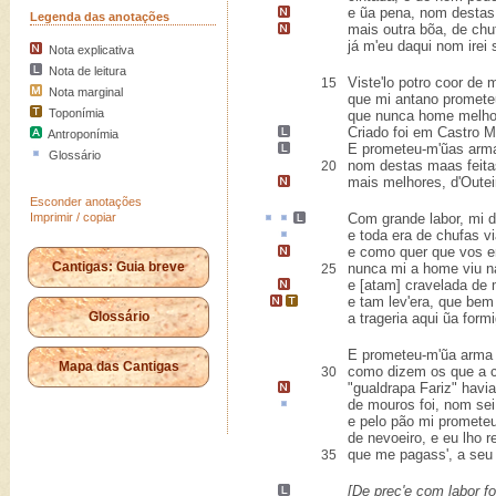
e
ũa pena, nom destas
Legenda das anotações
mais outra bõa,
de chu
já m'eu daqui nom irei
Nota explicativa
Nota de leitura
Viste'lo potro coor de m
15
Nota marginal
que mi antano promete
Toponímia
que nunca home melhor
Criado foi em
Castro
Me
Antroponímia
E
prometeu-m'ũas arm
Glossário
nom destas maas feita
20
mais melhores, d'Outeir
Esconder anotações
Imprimir / copiar
Com grande
labor
, mi 
e toda era de chufas
v
e como quer que vos en
Cantigas: Guia breve
nunca mi a home viu 
25
e [atam]
cravelada de
e tam lev'era,
que bem
Glossário
a trageria aqui ũa form
E prometeu-m'ũa arma 
Mapa das Cantigas
como dizem os que a 
30
"
gualdrapa Fariz
" havi
de mouros foi, nom sei
e pelo pão mi prometeu 
de nevoeiro, e eu lho r
que me pagass', a seu 
35
[
De preç'e com labor
fo