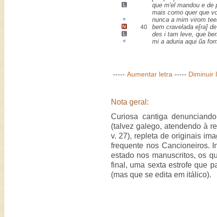
que m'el mandou e
de 
mais como quer que vo
nunca a mim virom tee
bem cravelada e[ra] d
40
des i tam leve, que b
mi a
aduria
aqui ũa for
-----
Aumentar letra
-----
Diminuir 
Nota geral:
Curiosa cantiga denunciand
(talvez galego, atendendo à re
v. 27), repleta de originais i
frequente nos Cancioneiros. I
estado nos manuscritos, os qu
final, uma sexta estrofe que 
(mas que se edita em itálico).