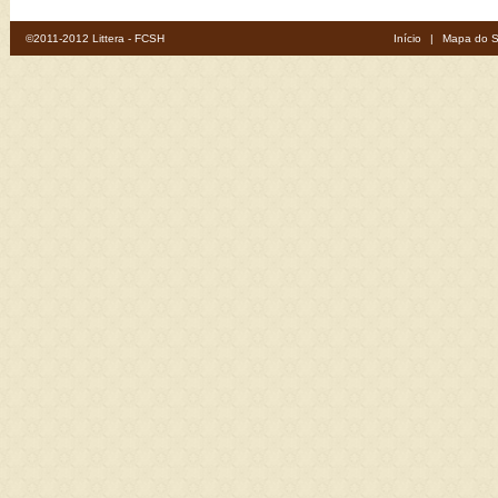
©2011-2012 Littera - FCSH
Início
|
Mapa do S