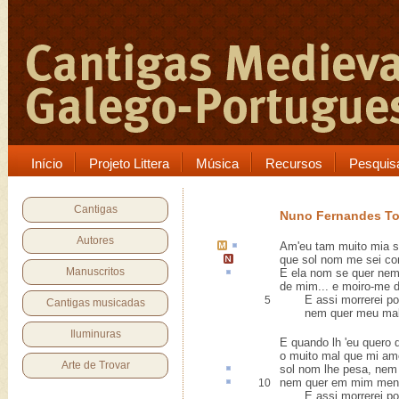
Início
Projeto Littera
Música
Recursos
Pesquis
Cantigas
Nuno Fernandes To
Autores
Am'eu
tam muito
mia s
que sol nom me sei co
Manuscritos
E ela nom se quer
nem
de mim... e moiro-me d
E assi morrerei po
5
Cantigas musicadas
nem quer meu mal, 
Iluminuras
E quando lh 'eu quero d
o muito mal que mi amo
Arte de Trovar
sol nom
lhe pesa, nem 
nem quer em mim
men
10
E assi morrerei po