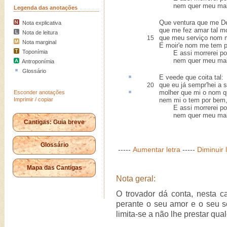
nem quer meu mal, 
Legenda das anotações
Que ventura que me D
Nota explicativa
que me fez amar tal m
Nota de leitura
que meu serviço nom 
15
Nota marginal
E moir'e nom me tem p
Toponímia
E assi morrerei po
nem quer meu mal, 
Antroponímia
Glossário
E veede que
coita
tal:
que eu já sempr'hei a s
20
molher que mi o nom 
Esconder anotações
Imprimir / copiar
nem mi o tem por bem,
E assi morrerei po
nem quer meu mal, 
Cantigas: Guia breve
Glossário
-----
Aumentar letra
-----
Diminuir 
Mapa das Cantigas
Nota geral:
O trovador dá conta, nesta c
perante o seu amor e o seu s
limita-se a não lhe prestar qua