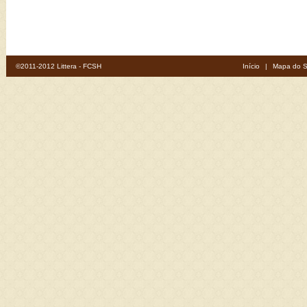
©2011-2012 Littera - FCSH
Início
|
Mapa do S