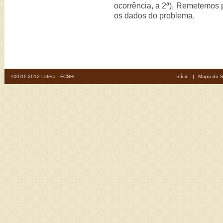
ocorrência, a 2ª). Remetemos p
os dados do problema.
©2011-2012 Littera - FCSH
Início
|
Mapa do S