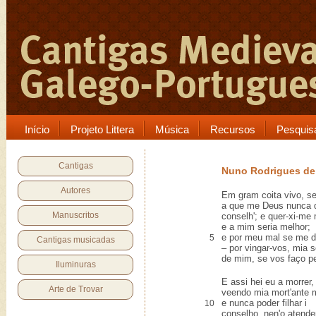
Início
Projeto Littera
Música
Recursos
Pesquis
Cantigas
Nuno Rodrigues de
Autores
Em gram coita vivo, se
a que me Deus nunca q
Manuscritos
conselh'; e quer-xi-me
e a mim seria melhor;
e por meu mal se me 
5
Cantigas musicadas
– por vingar-vos, mia 
de mim, se vos faço pe
Iluminuras
E assi hei eu a morrer,
Arte de Trovar
veendo mia mort'ante 
e nunca poder filhar i
10
conselho, nen'o atende