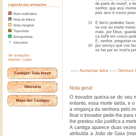
de parte do mund'; e b
Legenda das anotações
senhor, que assi morrer
pois assi é vosso praze
Nota explicativa
Nota de leitura
E ben'o podedes fazer,
15
Nota marginal
se vos eu morte merec
Toponímia
mais, por Deus, guarda
ca tod'é em vosso pode
Antroponímia
E, senhor, preguntar-vo
Glossário
por serviço que vos bu
20
se hei por en mort'a pr
Ver anotações
Imprimir / copiar
-----
Aumentar letra
-----
Diminuir 
Cantigas: Guia breve
Glossário
Nota geral:
O trovador queixa-se do seu 
Mapa das Cantigas
entanto, essa morte tarda, e o
a vingança da senhora pelo i
final o trovador pede-lhe para
lhe prestou não justifica a mort
A cantiga aparece duas veze
atribuída a João de Gaia (ma