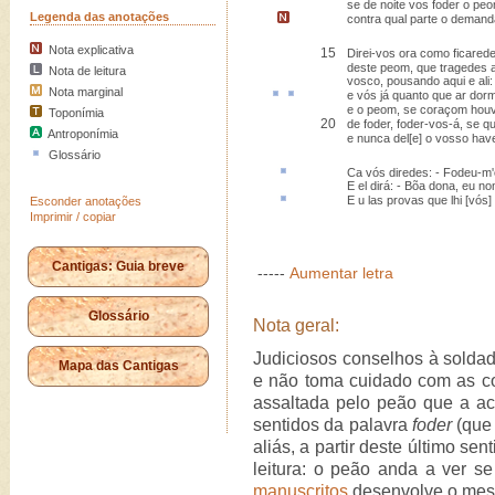
se de noite vos foder o pe
Legenda das anotações
contra qual parte o deman
Nota explicativa
15
Direi-vos ora como ficared
deste peom, que tragedes 
Nota de leitura
vosco, pousando aqui e ali:
Nota marginal
e vós
já quanto
que
ar
dorm
e o peom, se coraçom hou
Toponímia
20
de foder, foder-vos-á, se qu
Antroponímia
e nunca del[e] o vosso hav
Glossário
Ca
vós diredes: - Fodeu-m
E el dirá: - Bõa dona, eu no
E
u
las provas que lhi [vós
Esconder anotações
Imprimir / copiar
Cantigas: Guia breve
-----
Aumentar letra
Glossário
Nota geral:
Judiciosos conselhos à soldad
Mapa das Cantigas
e não toma cuidado com as co
assaltada pelo peão que a a
sentidos da palavra
foder
(que 
aliás, a partir deste último se
leitura: o peão anda a ver se
manuscritos
desenvolve o mes