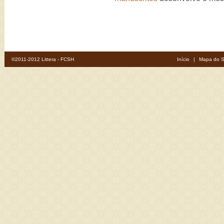
©2011-2012 Littera - FCSH
Início
|
Mapa do S