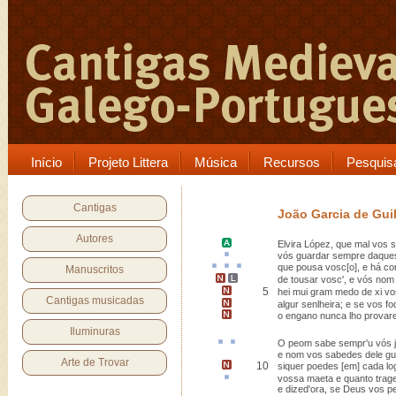
Início
Projeto Littera
Música
Recursos
Pesquis
Cantigas
João Garcia de Gui
Autores
Elvira López
, que mal vos 
vós guardar sempre daque
que
pousa
vosc[o]
, e
há co
Manuscritos
de
tousar
vosc', e vós nom 
5
hei mui gram medo
de xi vo
Cantigas musicadas
algur senlheira
;
e se vos fo
o engano nunca lho provar
Iluminuras
O peom sabe sempr'
u
vós
e nom vos sabedes dele gu
Arte de Trovar
10
siquer poedes
[em] cada lo
vossa
maeta
e quanto trag
e dized'ora, se Deus vos p