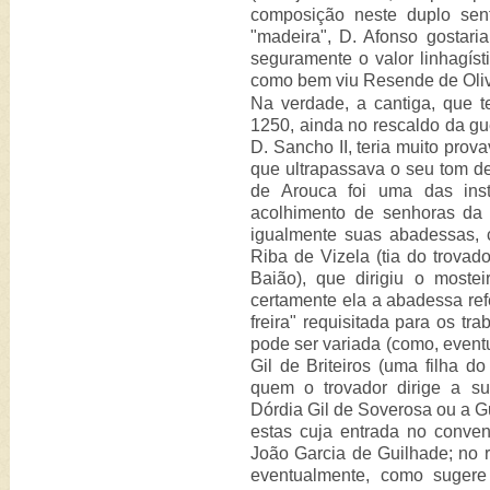
composição neste duplo sent
"madeira", D. Afonso gostar
seguramente o valor linhagíst
como bem viu Resende de Oliv
Na verdade, a cantiga, que t
1250, ainda no rescaldo da gu
D. Sancho II, teria muito prov
que ultrapassava o seu tom de 
de Arouca foi uma das inst
acolhimento de senhoras da 
igualmente suas abadessas,
Riba de Vizela (tia do trovad
Baião), que dirigiu o most
certamente ela a abadessa re
freira" requisitada para os tr
pode ser variada (como, event
Gil de Briteiros (uma filha d
quem o trovador dirige a s
Dórdia Gil de Soverosa ou a G
estas cuja entrada no conve
João Garcia de Guilhade; no r
eventualmente, como suger