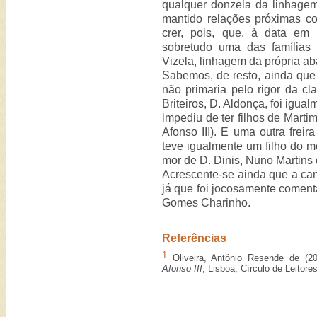
qualquer donzela da linhagem
mantido relações próximas c
crer, pois, que, à data em 
sobretudo uma das famílias 
Vizela, linhagem da própria a
Sabemos, de resto, ainda que 
não primaria pelo rigor da c
Briteiros, D. Aldonça, foi igu
impediu de ter filhos de Martim
Afonso III). E uma outra freir
teve igualmente um filho do me
mor de D. Dinis, Nuno Martins
Acrescente-se ainda que a cant
já que foi jocosamente comen
Gomes Charinho.
Referências
1
Oliveira, António Resende de (200
Afonso III
, Lisboa, Círculo de Leitore