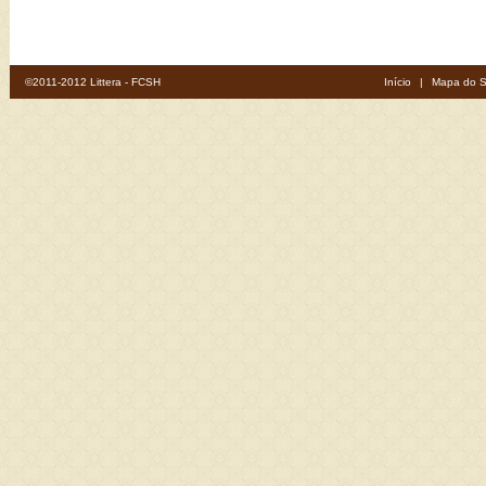
©2011-2012 Littera - FCSH
Início
|
Mapa do S