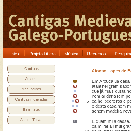
Início
Projeto Littera
Música
Recursos
Pesquis
Cantigas
Afonso Lopes de B
Autores
Em
Arouca
ũa casa f
atant'hei gram sabor
Manuscritos
que já mais
custa
no
nem ar daria rem po
Cantigas musicadas
ca
hei
pedreiros e pe
5
e desta casa nom m
Iluminuras
senom
madeira nov
Arte de Trovar
E quem mi a desse
ca mi faria i mui gra