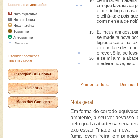
de mi fazer madeira
10
Legenda das anotações
em que
lavrass
'ũa
p
e pois ir logo a cas
Nota explicativa
e telhá-la; e pois que
Nota de leitura
dormir en'ela de noit
Nota marginal
E, meus amigos, par
Toponímia
15
se madeira nova pod
Antroponímia
log'esta casa iria faz
Glossário
e cobri-la e descobri-
e revolvê-la,
se foss
Esconder anotações
e se mi a mi a abad
20
Imprimir / copiar
madeira nova,
esto
l
Cantigas: Guia breve
-----
Aumentar letra
-----
Diminuir 
Glossário
Nota geral:
Mapa das Cantigas
Em forma de cerrado equívoc
ambiente, a seu ver devasso, 
pelo qual a abadessa seria res
expressão "madeira nova", 
(uma jovem freira, em princíp