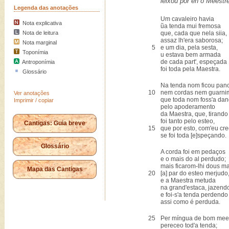
leixou por en o Meestre
Legenda das anotações
Um cavaleiro havia
Nota explicativa
ũa tenda mui fremosa
Nota de leitura
que, cada que nela siia,
assaz lh'era saborosa;
Nota marginal
5
e um dia, pela sesta,
Toponímia
u estava bem armada
de cada part', espeçada
Antroponímia
foi toda pela Maestra.
Glossário
Na tenda nom ficou pan
10
nem cordas nem guarni
Ver anotações
que toda nom foss'a dan
Imprimir / copiar
pelo apoderamento
da Maestra, que, tirando
foi tanto pelo esteo,
Cantigas: Guia breve
15
que por esto, com'eu cre
se foi toda [e]speçando.
Glossário
A corda foi em pedaços
e o mais do al perdudo;
mais ficarom-lhi dous m
Mapa das Cantigas
20
[a] par do esteo merjudo
e a Maestra metuda
na grand'estaca, jazend
e foi-s'a tenda perdendo
assi como é perduda.
25
Per míngua de bom mee
pereceo tod'a tenda;