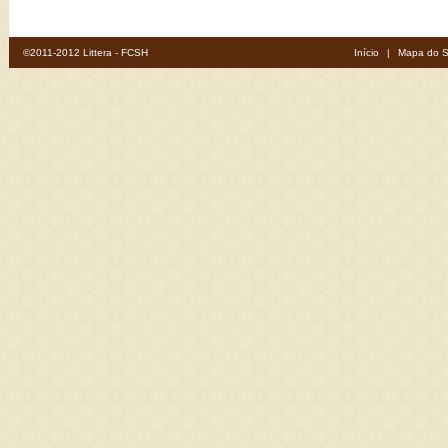
©2011-2012 Littera - FCSH
Início
|
Mapa do S