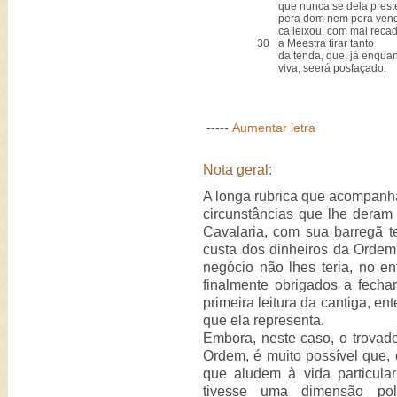
que nunca se dela prest
pera dom nem pera ven
ca leixou, com mal recad
30
a Meestra tirar tanto
da tenda, que, já enqua
viva, seerá posfaçado.
-----
Aumentar letra
Nota geral:
A longa rubrica que acompanha
circunstâncias que lhe dera
Cavalaria, com sua barregã te
custa dos dinheiros da Ordem
negócio não lhes teria, no en
finalmente obrigados a fechar
primeira leitura da cantiga, en
que ela representa.
Embora, neste caso, o trovad
Ordem, é muito possível que,
que aludem à vida particula
tivesse uma dimensão polít