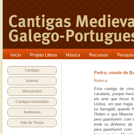
Início
Projeto Littera
Música
Recursos
Pesquis
Cantigas
Pedro, conde de B
Rubrica:
Autores
Esta cantiga de cima
Manuscritos
cavalaria, porque havi
ela ante que fosse M
Cantigas musicadas
Lisboa, em que tragia
sa barragãã, quando l
Iluminuras
Ordem e que Meestre 
pera gaanharem com el
Arte de Trovar
ende os dinheiros da
pera gaanharem com e