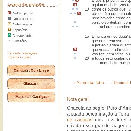
E
des i
,
já pola nave q
Legenda das anotações
aqui
nom dades vós re
come
os outros que
i
v
10
Nota explicativa
por en
têm
que
tamanh
nom havedes
come os 
Nota de leitura
vam, e se deitam, co
Nota marginal
sol que
entendem
Toponímia
Antroponímia
E nunca oímos doutr'h
15
que nom temesse mal 
Glossário
e por en cuidam quant
que vossa madre com
Esconder anotações
vos fez,
sem falha
, ou
Imprimir / copiar
e todos
esto
cuidamos,
20
nom dades rem por 
Cantigas: Guia breve
-----
Aumentar letra
-----
Diminuir 
Glossário
Mapa das Cantigas
Nota geral:
Chacota ao segrel Pero d´Amb
alegada peregrinação à Terra
de cantigas
dos trovadores e
dúvida essa grande viagem, q