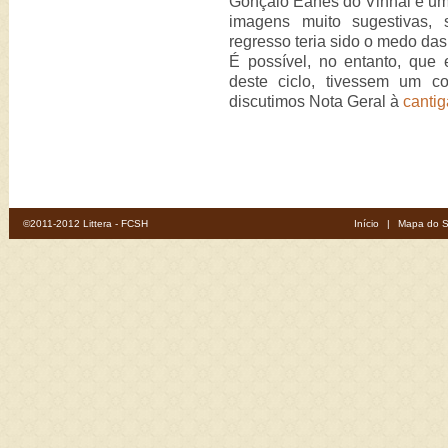
Gonçalo Eanes do Vinhal é um 
imagens muito sugestivas,
regresso teria sido o medo da
É possível, no entanto, que
deste ciclo, tivessem um co
discutimos Nota Geral à
canti
©2011-2012 Littera - FCSH
Início
|
Mapa do S