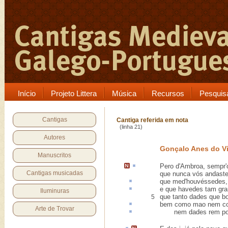
Início
Projeto Littera
Música
Recursos
Pesquis
Cantigas
Cantiga referida em nota
(linha 21)
Autores
Gonçalo Anes do V
Manuscritos
Pero d'Ambroa,
sempr'
Cantigas musicadas
que nunca vós andaste
que med'houvéssedes
e que havedes tam g
Iluminuras
que tanto dades que b
5
bem como mao nem 
Arte de Trovar
nem dades
rem
po