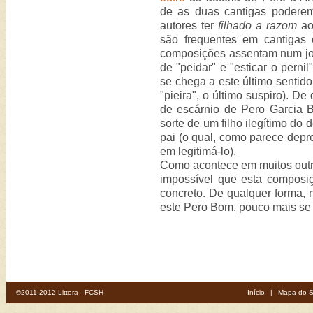
de as duas cantigas podere
autores ter
filhado a razom
ao 
são frequentes em cantigas
composições assentam num j
de "peidar" e "esticar o perni
se chega a este último sentido
"pieira", o último suspiro). D
de escárnio de Pero Garcia Bu
sorte de um filho ilegítimo do
pai (o qual, como parece depre
em legitimá-lo).
Como acontece em muitos outro
impossível que esta composiç
concreto. De qualquer forma, n
este Pero Bom, pouco mais se 
©2011-2012 Littera - FCSH
Início
|
Mapa do S