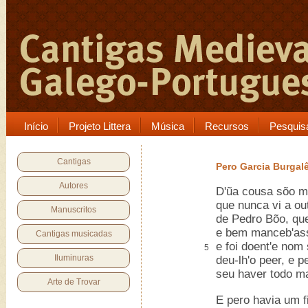
Início
Projeto Littera
Música
Recursos
Pesquis
Cantigas
Pero Garcia Burgal
Autores
D'ũa cousa sõo m
que nunca vi a ou
Manuscritos
de Pedro Bõo, que
e bem manceb'ass
Cantigas musicadas
e foi doent'e nom
5
Iluminuras
deu-lh'o peer, e p
seu haver todo m
Arte de Trovar
E pero havia um f