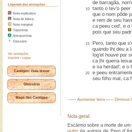
de barragãa, non'o
Legenda das anotações
tanto o tev'o peer
10
Nota explicativa
que o nom pôde p
Nota de leitura
e rem de seu have
Nota marginal
ca peeu ced', e o f
Toponímia
pois que seu padr
Antroponímia
Glossário
Pero, tanto que s'
15
quando lhi deu a 
Ver anotações
log'el houve por s
Imprimir / copiar
ca lhi queria leix
e sa herdad'; e o f
Cantigas: Guia breve
e peeu entramente
20
seu filho mal, ca 
Glossário
Mapa das Cantigas
-----
Aumentar letra
-----
Diminuir 
Nota geral:
Escárnio sobre a morte de um
outro
da autoria de Pero d´A