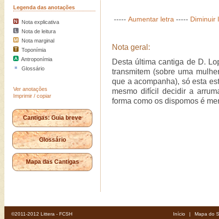
Legenda das anotações
-----
Aumentar letra
-----
Diminuir 
Nota explicativa
Nota de leitura
Nota marginal
Nota geral:
Toponímia
Antroponímia
Desta última cantiga de D. Lo
Glossário
transmitem (sobre uma mulher
que a acompanha), só esta est
Ver anotações
mesmo difícil decidir a arru
Imprimir / copiar
forma como os dispomos é mer
Cantigas: Guia breve
Glossário
Mapa das Cantigas
©2011-2012 Littera - FCSH
Início
|
Mapa do S