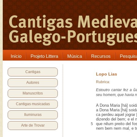
Início
Projeto Littera
Música
Recursos
Pesquis
Cantigas
Lopo Lias
Rubrica:
Autores
Estoutro cantar fez a
Manuscritos
seu homem, que havia 
Cantigas musicadas
A Dona Maria [há] soid
a Dona Maria [há] soid
ca perdeu aquel jograr [
Iluminuras
dizendo del bem; e el
que nẽum preito del fo
5
Arte de Trovar
nem bem nem mal, e tri