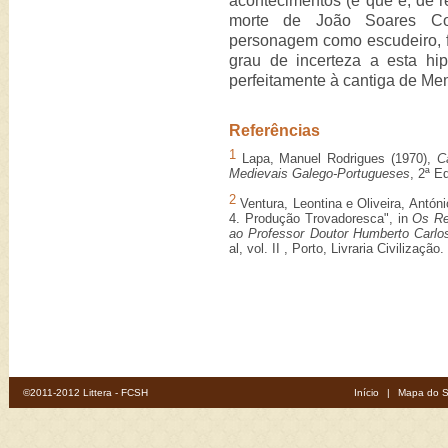
acontecimentos (e que é, de re
morte de João Soares Coe
personagem como escudeiro, fe
grau de incerteza a esta hi
perfeitamente à cantiga de Me
Referências
1
Lapa, Manuel Rodrigues (1970),
C
Medievais Galego-Portugueses
, 2ª E
2
Ventura, Leontina e Oliveira, Antóni
4. Produção Trovadoresca", in
Os Re
ao Professor Doutor Humberto Carl
al, vol. II , Porto, Livraria Civilização.
©2011-2012 Littera - FCSH
Início
|
Mapa do S