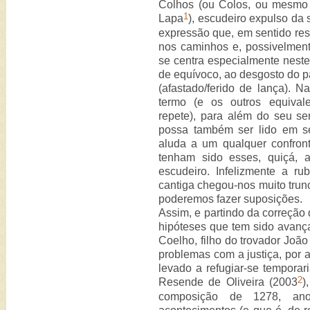
Colhos (ou Colos, ou mesmo 
1
Lapa
), escudeiro expulso da s
expressão que, em sentido restri
nos caminhos e, possivelmente
se centra especialmente neste
de equívoco, ao desgosto do pa
(afastado/ferido de lança). 
termo (e os outros equival
repete), para além do seu sen
possa também ser lido em sen
aluda a um qualquer confronto
tenham sido esses, quiçá, 
escudeiro. Infelizmente a r
cantiga chegou-nos muito tru
poderemos fazer suposições.
Assim, e partindo da correção
hipóteses que tem sido avanç
Coelho, filho do trovador Joã
problemas com a justiça, por a
levado a refugiar-se temporar
2
Resende de Oliveira (2003
)
composição de 1278, an