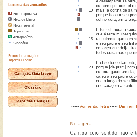
e
desemparou
sa terra,
Legenda das anotações
ca
nom quis com el-rei 
mais lá
coit'
há de sa m
10
Nota explicativa
porque ficou a seu pad
del no coraçom a lanç
Nota de leitura
Nota marginal
E foi-s'el morar
a
Coira
Toponímia
que é terra muit'
esquiv
Antroponímia
u
coidamos que nom vi
15
Glossário
e seu padre e seu
linh
da lança que del[e]
tra
todos cuidamos que mo
Esconder anotações
Imprimir / copiar
E el se foi certamente,
porque [
de pram
] nom 
20
na terra
guarir
um dia;
Cantigas: Guia breve
ca eu a seu padre ouvi-
que a lança do seu filh
eno coraçom a sente.
Glossário
Mapa das Cantigas
-----
Aumentar letra
-----
Diminuir 
Nota geral:
Cantiga cujo sentido não é t