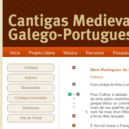
Início
Projeto Littera
Música
Recursos
Pesquis
Cantigas
Mem Rodrigues de B
Rubrica:
Autores
Esta cantiga foi feita a 
Manuscritos
Pero
Colhos
é deitado
Cantigas musicadas
da terra pelos
meirinho
porque
britou
os camin
mais
de seu padr'hei g
Iluminuras
nom há mais d'um filho
5
e ficou dele
lançado
.
Arte de Trovar
E foi-s'el morar a
Fran