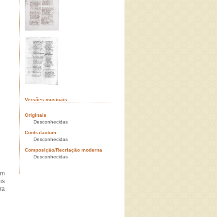
Versões musicais
Originais
Desconhecidas
Contrafactum
Desconhecidas
Composição/Recriação moderna
Desconhecidas
em
is
ra