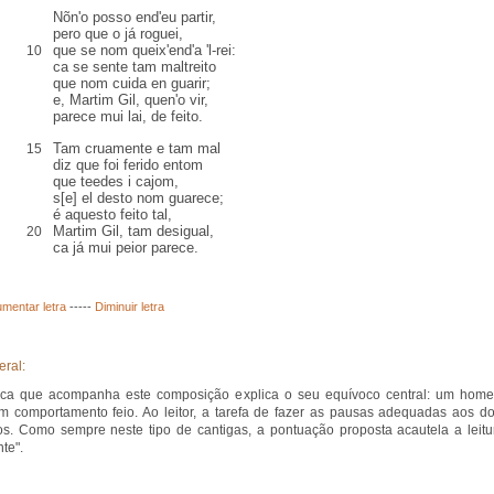
Nõn'o posso end'eu partir,
pero que o já roguei,
que se nom queix'end'a 'l-rei:
10
ca se sente tam maltreito
que nom cuida en guarir;
e, Martim Gil, quen'o vir,
parece mui lai, de feito.
Tam cruamente e tam mal
15
diz que foi ferido entom
que teedes i cajom,
s[e] el desto nom guarece;
é aquesto feito tal,
Martim Gil, tam desigual,
20
ca já mui peior parece.
mentar letra
-----
Diminuir letra
eral:
rica que acompanha este composição explica o seu equívoco central: um hom
um comportamento feio. Ao leitor, a tarefa de fazer as pausas adequadas aos do
os. Como sempre neste tipo de cantigas, a pontuação proposta acautela a leitu
te".