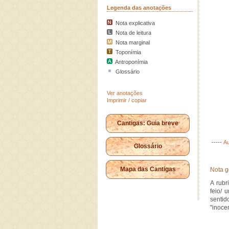
Legenda das anotações
Nota explicativa
Nota de leitura
Nota marginal
Toponímia
Antroponímia
Glossário
Ver anotações
Imprimir / copiar
Cantigas: Guia breve
-----
Au
Glossário
Mapa das Cantigas
Nota g
A rub
feio/ 
sentid
"inocen