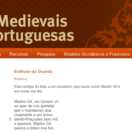
a
Recursos
Pesquisa
Modelos Occitânicos e Franceses
Estêvão da Guarda
Rubrica:
Esta cantiga foi feita a um escudeiro que havia nome Martim Gil e
era home mui feo.
Martim Gil, um homem vil
se quer de vós querelar:
que o mandastes atar
cruamente a um esteo,
dando-lh'açoutes bem mil;
5
e aquesto, Martim Gil,
parece a todos mui feo.