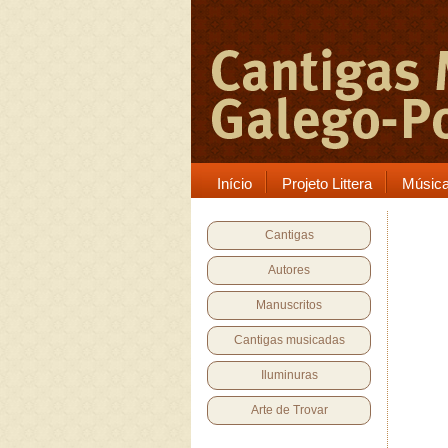
Início
Projeto Littera
Músic
Cantigas
Autores
Manuscritos
Cantigas musicadas
Iluminuras
Arte de Trovar