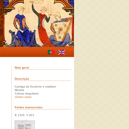
Nota geral
Descrição
Cantiga de Escárnio e maldizer
Mestria
Cobras singulares
(Saber mais)
Fontes manuscritas
B 1316, V 921