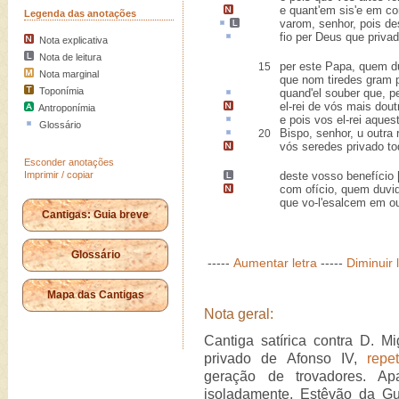
e quant'em sis'e em co
Legenda das anotações
varom
, senhor, pois des
fio
per Deus que priva
Nota explicativa
Nota de leitura
per este Papa, quem d
15
Nota marginal
que nom tiredes gram 
Toponímia
quand'el souber que, 
el-rei de vós mais dout
Antroponímia
e pois vos el-rei
aques
Glossário
Bispo, senhor,
u outra
20
vós seredes privado to
Esconder anotações
Imprimir / copiar
deste vosso benefício [
com ofício,
quem duvi
que vo-l'esalcem em ou
Cantigas: Guia breve
Glossário
-----
Aumentar letra
-----
Diminuir 
Mapa das Cantigas
Nota geral:
Cantiga satírica contra D. M
privado de Afonso IV,
repe
geração de trovadores. Ap
isoladamente, Estêvão da Gua