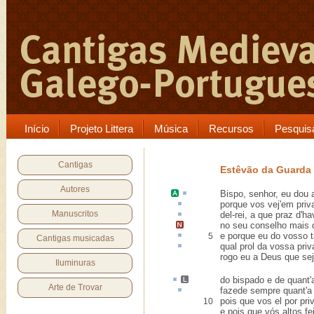
Início
Projeto Littera
Música
Recursos
Pesquis
Cantigas
Estêvão da Guarda
Autores
Bispo
, senhor, eu dou
porque vos vej'em
priv
Manuscritos
del-rei, a que
praz
d'ha
no seu conselho
mais 
e porque eu do vosso
5
Cantigas musicadas
qual
prol
da vossa priva
rogo eu a Deus que se
Iluminuras
do bispado
e de
quant'
Arte de Trovar
fazede sempre quant'a '
pois que vos el por pri
10
e pois que vós altos f