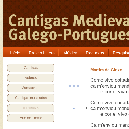
Início
Projeto Littera
Música
Recursos
Pesquis
Cantigas
Martim de Ginzo
Autores
Como vivo coitad
ca
m'enviou
mand
Manuscritos
e por el vivo c
Cantigas musicadas
Como vivo coitad
ca m'enviou mand
Iluminuras
5
e por el vivo c
Arte de Trovar
Ca m'enviou manda