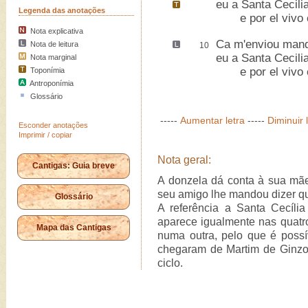
eu a
Santa Cecili
Legenda das anotações
e por el vivo c
Nota explicativa
Ca m'enviou mand
Nota de leitura
10
eu a Santa Cecili
Nota marginal
e por el vivo c
Toponímia
Antroponímia
Glossário
-----
Aumentar letra
-----
Diminuir 
Esconder anotações
Imprimir / copiar
Nota geral:
Cantigas: Guia breve
A donzela dá conta à sua mãe
seu amigo lhe mandou dizer que
Glossário
A referência a Santa Cecília
aparece igualmente nas quatro
Mapa das Cantigas
numa outra, pelo que é poss
chegaram de Martim de Ginz
ciclo.