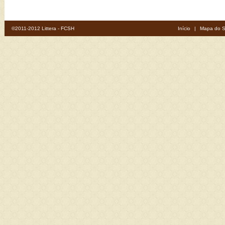
©2011-2012 Littera - FCSH
Início
|
Mapa do S