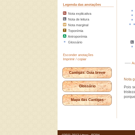
Legenda das anotações
Nota explicativa
Nota de leitura
Nota marginal
Toponímia
Antroponímia
Glossário
Esconder anotações
Imprimir / copiar
-----
Au
Cantigas: Guia breve
Nota g
Glossário
Pois s
triste
porque
Mapa das Cantigas
©2011-2012 Littera - FCSH