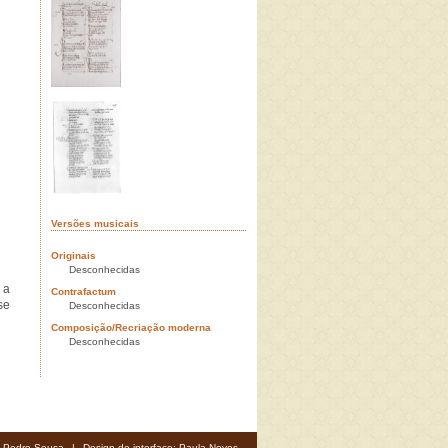
Versões musicais
Originais
Desconhecidas
 a
Contrafactum
se
Desconhecidas
Composição/Recriação moderna
Desconhecidas
: Pedro Sousa
|
Design de interface: Paula Neves