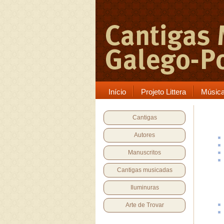
Início
Projeto Littera
Músic
Cantigas
Autores
Manuscritos
Cantigas musicadas
Iluminuras
Arte de Trovar