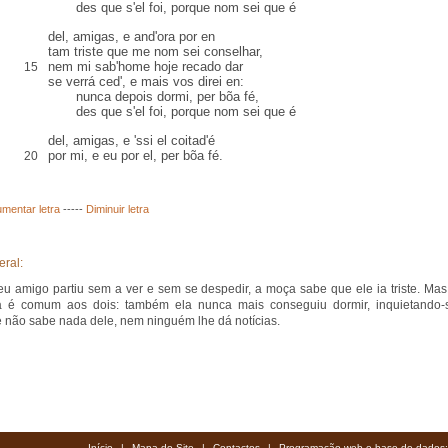
des que s'el foi, porque nom sei que é
del, amigas, e and'ora
por en
tam triste que me nom sei
conselhar
,
nem mi sab'home hoje
recado
dar
15
se
verrá
ced
', e mais vos direi en:
nunca depois dormi, per bõa fé,
des que s'el foi, porque nom sei que é
del, amigas,
e 'ssi el coitad'é
por mi, e eu por el
,
per bõa fé
.
20
mentar letra
-----
Diminuir letra
eral:
eu amigo partiu sem a ver e sem se despedir, a moça sabe que ele ia triste. Mas
za é comum aos dois: também ela nunca mais conseguiu dormir, inquietando-
 não sabe nada dele, nem ninguém lhe dá notícias.
Início
|
Mapa do Site
|
Contactos
|
Programação web e base de dados