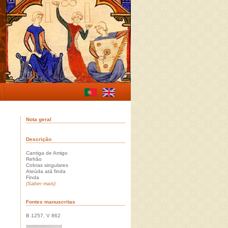
Nota geral
Descrição
Cantiga de Amigo
Refrão
Cobras singulares
Ateúda atá finda
Finda
(Saber mais)
Fontes manuscritas
B 1257, V 862