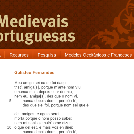
a
Recursos
Pesquisa
Modelos Occitânicos e Franceses
Galisteu Fernandes
Meu amigo sei
ca
se foi daqui
trist', amiga[s], porque m'
ante
nom viu,
e nunca mais depois el
ar
dormiu,
nem eu, amiga[s],
des
que o nom vi,
nunca depois dormi, per bõa fé,
5
des que s'el foi, porque nom sei que é
del, amigas, e agora serei
morta porque o nom posso saber,
nem mi sab'hoje
nulh'home
dizer
o que del est, e mais vos
en
direi:
10
nunca depois dormi, per bõa fé,