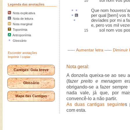
sol nom vos poss'e
10
Legenda das anotações
Que nom houvess'
a
Nota explicativa
per qual [bem] vos f
Nota de leitura
devíades por mi a f
Nota marginal
e, pero vos mil vezes
sol nom vos poss'e
Toponímia
15
Antroponímia
Glossário
-----
Aumentar letra
-----
Diminuir 
Esconder anotações
Imprimir / copiar
Nota geral:
Cantigas: Guia breve
A donzela queixa-se ao seu a
(
fazer preito e menagem
era
Glossário
obrigando-se a fazer sempre 
nada vale, já que, por ma
Mapa das Cantigas
convencê-lo a não partir.
As duas cantigas seguinte
s 
com esta.