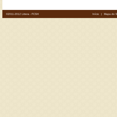
©2011-2012 Littera - FCSH
Início
|
Mapa do S