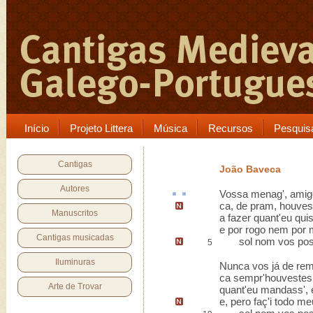
Início
Projeto Littera
Música
Recursos
Pesquis
Cantigas
João Baveca
Autores
Vossa
menag'
, ami
ca, de pram, houve
Manuscritos
a fazer quant'eu qui
e por rogo nem por
Cantigas musicadas
sol nom vos poss
5
Iluminuras
Nunca vos já de rem 
ca sempr'houvestes 
Arte de Trovar
quant'eu mandass', 
e,
pero faç'i todo m