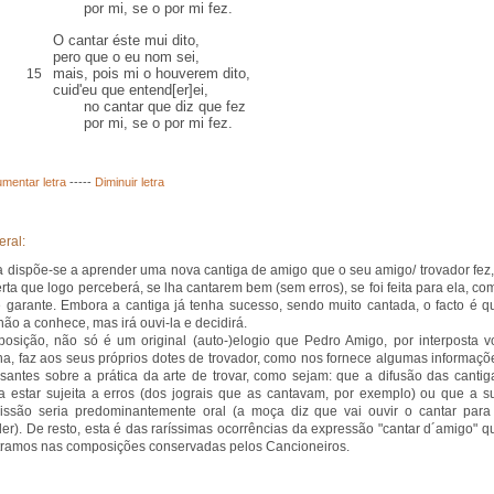
por mi, se o por mi fez.
O cantar éste mui dito,
pero que o eu nom sei,
mais, pois mi o houverem dito,
15
cuid'eu que entend[er]ei,
no cantar que diz que fez
por mi, se o por mi fez.
mentar letra
-----
Diminuir letra
eral:
 dispõe-se a aprender uma nova cantiga de amigo que o seu amigo/ trovador fez,
erta que logo perceberá, se lha cantarem bem (sem erros), se foi feita para ela, co
e garante. Embora a cantiga já tenha sucesso, sendo muito cantada, o facto é q
não a conhece, mas irá ouvi-la e decidirá.
osição, não só é um original (auto-)elogio que Pedro Amigo, por interposta v
na, faz aos seus próprios dotes de trovador, como nos fornece algumas informaçõ
ssantes sobre a prática da arte de trovar, como sejam: que a difusão das cantig
a estar sujeita a erros (dos jograis que as cantavam, por exemplo) ou que a s
issão seria predominantemente oral (a moça diz que vai ouvir o cantar para
er). De resto, esta é das raríssimas ocorrências da expressão "cantar d´amigo" q
ramos nas composições conservadas pelos Cancioneiros.