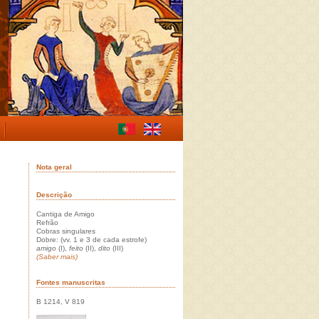
Nota geral
Descrição
Cantiga de Amigo
Refrão
Cobras singulares
Dobre: (vv. 1 e 3 de cada estrofe)
amigo
(I),
feito
(II),
dito
(III)
(Saber mais)
Fontes manuscritas
B 1214, V 819