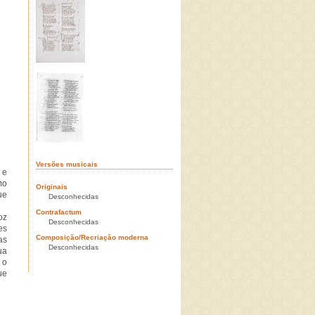
Versões musicais
 e
mo
Originais
ue
Desconhecidas
Contrafactum
oz
Desconhecidas
es
Composição/Recriação moderna
as
Desconhecidas
ua
 o
ue