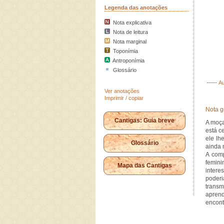
Legenda das anotações
Nota explicativa
Nota de leitura
Nota marginal
Toponímia
Antroponímia
Glossário
-----
Au
Ver anotações
Imprimir / copiar
Nota g
Cantigas: Guia breve
A moça
está c
ele lh
Glossário
ainda 
A comp
femini
Mapa das Cantigas
intere
poderi
transm
aprend
encont