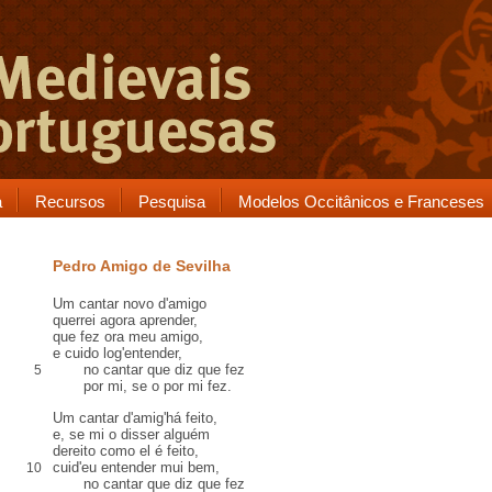
a
Recursos
Pesquisa
Modelos Occitânicos e Franceses
Pedro Amigo de Sevilha
Um cantar novo d'amigo
querrei agora aprender,
que fez ora meu amigo,
e cuido log'entender,
no cantar que diz que fez
5
por mi, se o por mi fez.
Um cantar d'amig'há feito,
e, se mi o disser alguém
dereito como el é feito,
cuid'eu entender mui bem,
10
no cantar que diz que fez