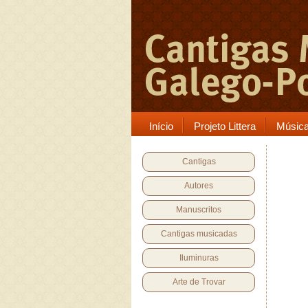
Início
Projeto Littera
Músic
Cantigas
Autores
Manuscritos
Cantigas musicadas
Iluminuras
Arte de Trovar